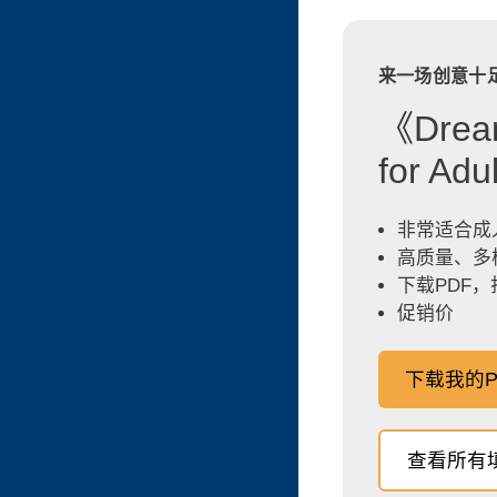
来一场创意十
《Dream
for A
非常适合成
高质量、多
下载PDF
促销价
下载我的P
查看所有