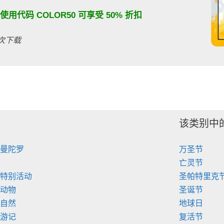
：使用代码
COLOR50
可享受 50% 折扣
百次下载
该类别中
 曼陀罗
万圣节
亡灵节
 特别活动
圣帕特里克
 动物
圣诞节
 自然
地球日
 游记
复活节