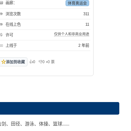
🗃
画廊：
体育奥运会
👁
浏览次数
311
👁
在线上色
11
仅供个人和非商业用途
🔒
许可
📅
上线于
2 年前
☆
添加到收藏
👍
0
👎
0
•
0 票
喜欢
不喜欢
田径、游泳、体操、篮球......