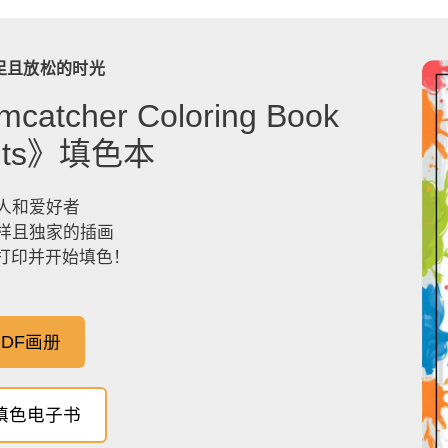
足且放松的时光
catcher Coloring Book
dults》填色本
人和爱好者
样且独家的插画
，打印并开始填色！
DF画册
填色电子书