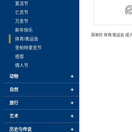
复活节
亡灵节
万圣节
新年快乐
简单的 体育/奥运会 
体育/奥运会
圣帕特里克节
感恩
情人节
+
动物
+
自然
+
旅行
+
艺术
+
历史与传说