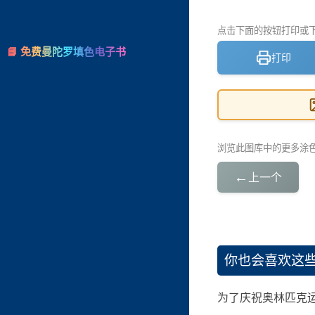
点击下面的按钮打印或下载
📘 免费曼陀罗填色电子书
打印
浏览此图库中的更多涂
←
上一个
你也会喜欢这
为了庆祝奥林匹克运