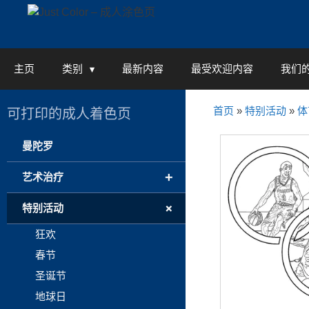
Skip
to
content
主页
类别
最新内容
最受欢迎内容
我们
首页
»
特别活动
»
体
可打印的成人着色页
曼陀罗
+
艺术治疗
+
特别活动
狂欢
春节
圣诞节
地球日