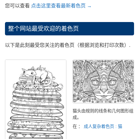
您可以查看
点击这里查看最新着色页 →
整个网站最受欢迎的着色页
以下是此刻最受您关注的着色页（根据浏览和打印次数）.
猫头由规则的线条和几何图形组
成。
在 ：
成人复杂着色页 : 猫