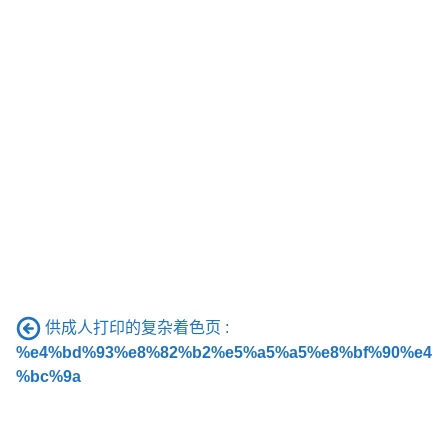
供成人打印的复杂着色页 :
%e4%bd%93%e8%82%b2%e5%a5%a5%e8%bf%90%e4
%bc%9a