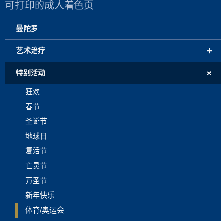
可打印的成人着色页
曼陀罗
+
艺术治疗
+
特别活动
狂欢
春节
圣诞节
地球日
复活节
亡灵节
万圣节
新年快乐
体育/奥运会