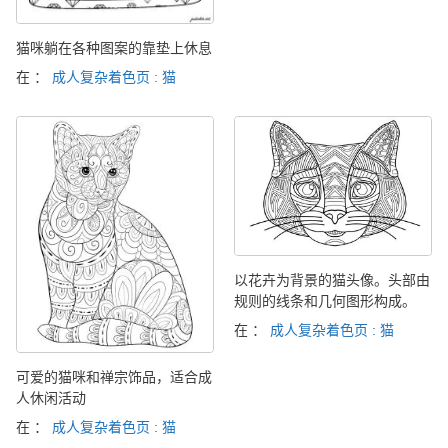
猫咪躺在各种图案的靠垫上休息
在 ：
成人复杂着色页 : 猫
以花卉为背景的猫头像。头部由
规则的线条和几何图形构成。
在 ：
成人复杂着色页 : 猫
可爱的猫咪和禅宗饰品，适合成
人休闲活动
在 ：
成人复杂着色页 : 猫