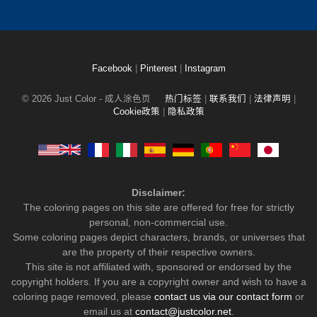
Facebook
|
Pinterest
|
Instagram
© 2026 Just Color - 成人涂色页
热门标签
|
联系我们
|
法律声明
|
Cookie政策
|
隐私政策
Disclaimer:
The coloring pages on this site are offered for free for strictly
personal, non-commercial use.
Some coloring pages depict characters, brands, or universes that
are the property of their respective owners.
This site is not affiliated with, sponsored or endorsed by the
copyright holders. If you are a copyright owner and wish to have a
coloring page removed, please
contact us via our contact form
or
email us at
contact@justcolor.net
.