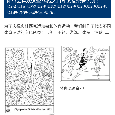
你也会喜欢这些
供成人打印的复杂着色页 :
%e4%bd%93%e8%82%b2%e5%a5%a5%e8
%bf%90%e4%bc%9a
为了庆祝奥林匹克运动会和体育运动，我们制作了代表不同
体育运动的专属彩页：击剑、田径、游泳、体操、篮球......
体育/奥运会 - 1