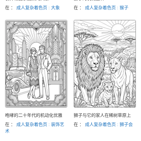
在 ：
成人复杂着色页 : 大象
在 ：
成人复杂着色页 : 猴子
咆哮的二十年代的机动化优雅
狮子与它的家人在稀树草原上
在 ：
成人复杂着色页 : 装饰艺
在 ：
成人复杂着色页 : 狮子会
术