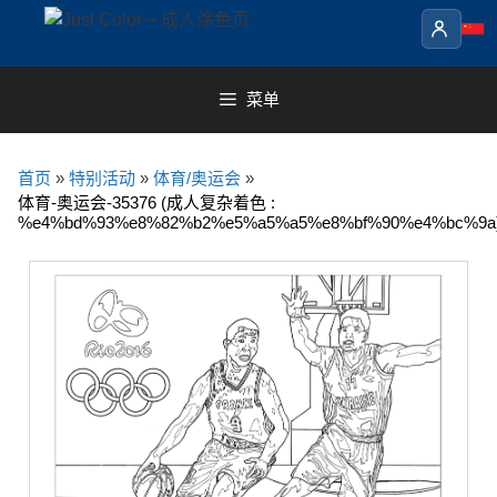
Skip
to
content
菜单
首页
»
特别活动
»
体育/奥运会
»
体育-奥运会-35376 (成人复杂着色 :
%e4%bd%93%e8%82%b2%e5%a5%a5%e8%bf%90%e4%bc%9a