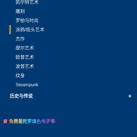
凯尔特艺术
雕刻
罗帕与时尚
涂鸦/街头艺术
杰作
摩尔艺术
欧普艺术
波普艺术
纹身
Steampunk
+
历史与传说
📘 免费曼陀罗填色电子书