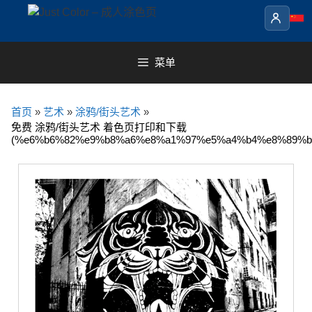
Skip
to
content
菜单
首页
»
艺术
»
涂鸦/街头艺术
»
免费 涂鸦/街头艺术 着色页打印和下载
(%e6%b6%82%e9%b8%a6%e8%a1%97%e5%a4%b4%e8%89%b