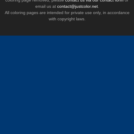
coloring page removed, please
contact us via our contact form
or
email us at
contact@justcolor.net
.
All coloring pages are intended for private use only, in accordance
with copyright laws.