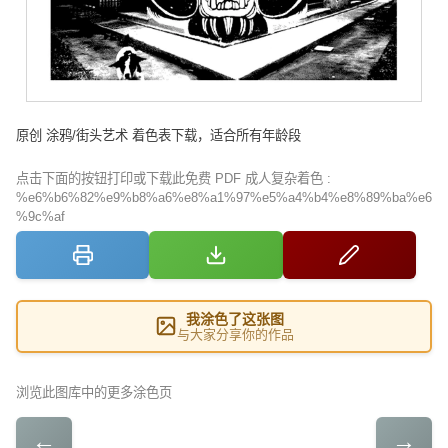
原创 涂鸦/街头艺术 着色表下载，适合所有年龄段
点击下面的按钮打印或下载此免费 PDF 成人复杂着色 :
%e6%b6%82%e9%b8%a6%e8%a1%97%e5%a4%b4%e8%89%ba%e6
%9c%af
我涂色了这张图
与大家分享你的作品
浏览此图库中的更多涂色页
←
→