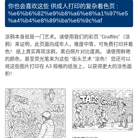
你也会喜欢这些
供成人打印的复杂着色页 :
%e6%b6%82%e9%b8%a6%e8%a1%97%e5
%a4%b4%e8%89%ba%e6%9c%af
涂鸦本身就是一门艺术。请使用我们的彩页 "Graffitis"（涂
鸦）来证明，此页面向成年人，难度中等，可免费打印并着
色！ 纸上真实再现涂鸦，黑白照片对比度高。 请使用鲜艳
的颜色，甚至荧光笔来为这些 "街头艺术 "涂色！ 您还可以
将这些图片打印在 A3 规格的纸张上，以获得更大的涂色面
积！