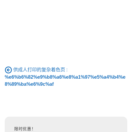
供成人打印的复杂着色页 :
%e6%b6%82%e9%b8%a6%e8%a1%97%e5%a4%b4%e
8%89%ba%e6%9c%af
限时优惠！