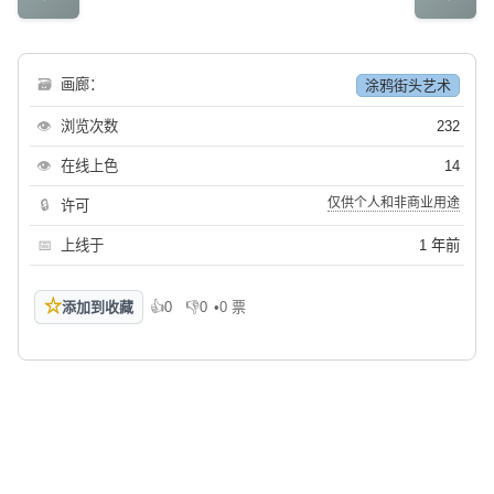
🗃
画廊：
涂鸦街头艺术
👁
浏览次数
232
👁
在线上色
14
仅供个人和非商业用途
🔒
许可
📅
上线于
1 年前
☆
添加到收藏
👍
0
👎
0
•
0 票
喜欢
不喜欢