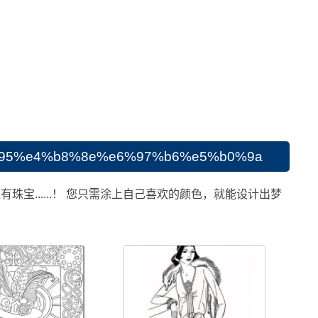
%e4%b8%8e%e6%97%b6%e5%b0%9a
有珠宝......！ 您只需涂上自己喜欢的颜色，就能设计出梦