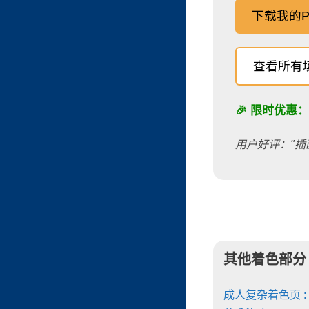
下载我的P
查看所有
🎉 限时优惠
用户好评："插
其他着色部分
成人复杂着色页 :