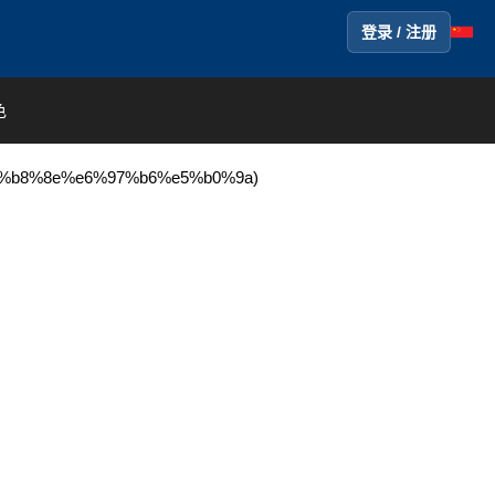
登录 / 注册
色
8%8e%e6%97%b6%e5%b0%9a)