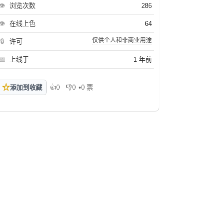
👁
浏览次数
286
👁
在线上色
64
仅供个人和非商业用途
🔒
许可
📅
上线于
1 年前
☆
添加到收藏
👍
0
👎
0
•
0 票
喜欢
不喜欢