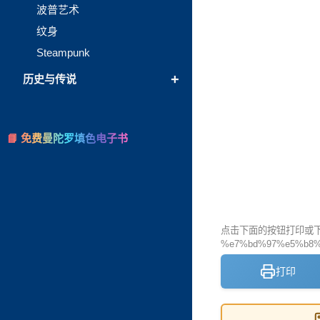
波普艺术
纹身
Steampunk
+
历史与传说
📘 免费曼陀罗填色电子书
点击下面的按钮打印或下载
%e7%bd%97%e5%b8%
打印