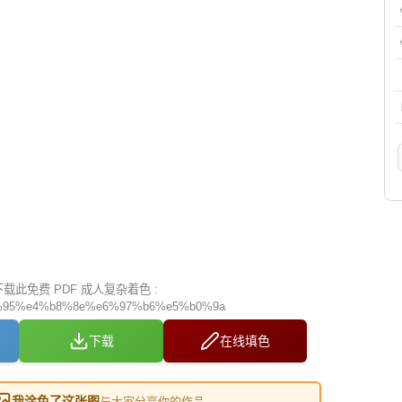
此免费 PDF 成人复杂着色 :
95%e4%b8%8e%e6%97%b6%e5%b0%9a
下载
在线填色
我涂色了这张图
与大家分享你的作品