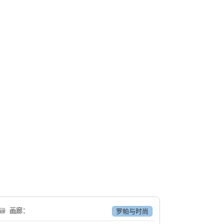
🗃
画廊：
罗帕与时尚