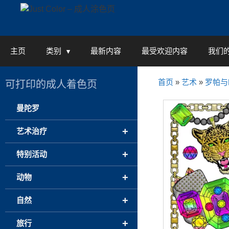
Skip
to
content
主页
类别
最新内容
最受欢迎内容
我们
首页
»
艺术
»
罗帕与
可打印的成人着色页
曼陀罗
+
艺术治疗
+
特别活动
+
动物
+
自然
+
旅行