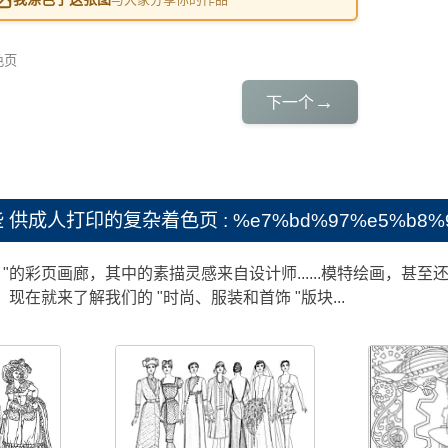
色页
→
下一个
些
供成人打印的复杂着色页 : %e7%bd%97%e5%b8%95
 "的彩页画廊，其中的素描灵感来自设计师......模特绘画，甚至还
现在就来了解我们的 "时尚、服装和首饰 "版块...