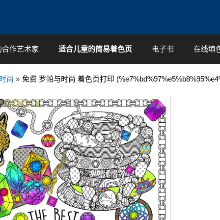
的合作艺术家
适合儿童的简易着色页
电子书
在线填
时尚
»
免费 罗帕与时尚 着色页打印 (%e7%bd%97%e5%b8%95%e4%b