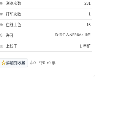
👁
浏览次数
231
👁
打印次数
1
👁
在线上色
15
仅供个人和非商业用途
🔒
许可
📅
上线于
1 年前
☆
添加到收藏
👍
0
👎
0
•
0 票
喜欢
不喜欢