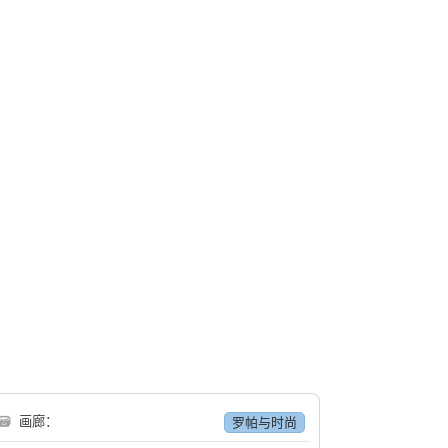
🗃
画廊：
罗帕与时尚