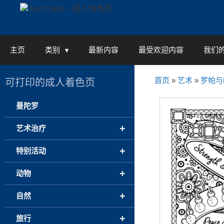
Skip
to
content
主页
类别
最新内容
最受欢迎内容
我们
首页
»
艺术
»
罗帕与
可打印的成人着色页
曼陀罗
+
艺术治疗
+
特别活动
+
动物
+
自然
+
旅行