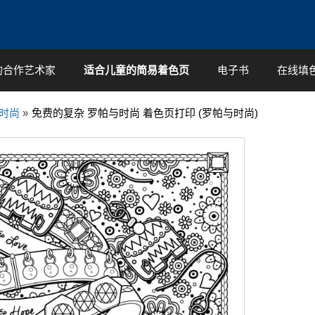
的合作艺术家
适合儿童的简易着色页
电子书
在线填
时尚
»
免费的复杂 罗帕与时尚 着色页打印 (罗帕与时尚)