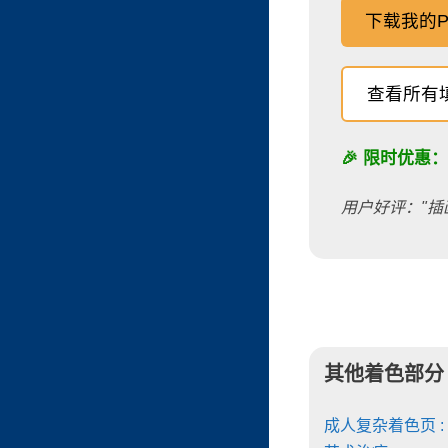
下载我的P
查看所有
🎉 限时优惠
用户好评："插
其他着色部分
成人复杂着色页 :