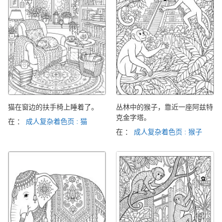
猫在窗边的扶手椅上睡着了。
丛林中的猴子，靠近一座阿兹特
克金字塔。
在 ：
成人复杂着色页 : 猫
在 ：
成人复杂着色页 : 猴子