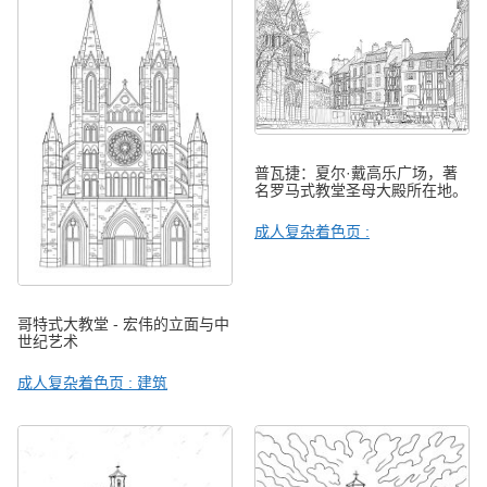
普瓦捷：夏尔·戴高乐广场，著
名罗马式教堂圣母大殿所在地。
成人复杂着色页 :
哥特式大教堂 - 宏伟的立面与中
世纪艺术
成人复杂着色页 : 建筑