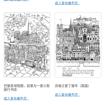
成人复杂着色页 :
巴黎圣母院图，前景为一家小型
苏格兰爱丁堡市（英国）
旅行书店
成人复杂着色页 :
成人复杂着色页 :