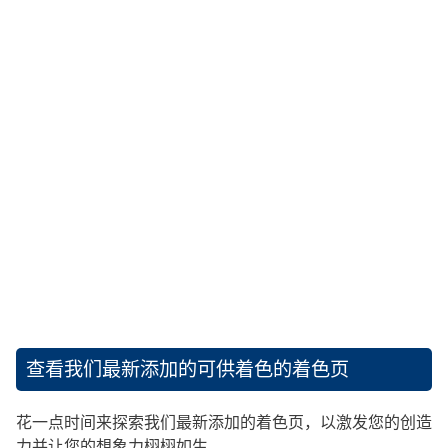
查看我们最新添加的可供着色的着色页
花一点时间来探索我们最新添加的着色页，以激发您的创造
力并让您的想象力栩栩如生。