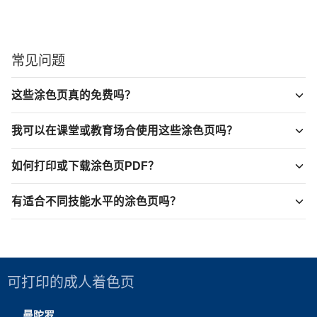
常见问题
这些涂色页真的免费吗？
我可以在课堂或教育场合使用这些涂色页吗？
如何打印或下载涂色页PDF？
有适合不同技能水平的涂色页吗？
可打印的成人着色页
曼陀罗