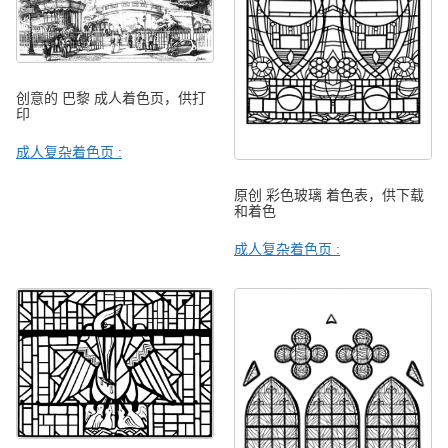
创意的 巴黎 成人着色页，供打
印
成人复杂着色页 :
原创 彩色玻璃 着色表，供下载
和着色
成人复杂着色页 :