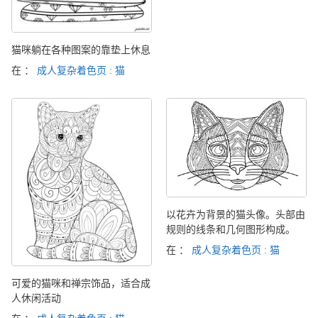
猫咪躺在各种图案的靠垫上休息
在 ：
成人复杂着色页 : 猫
以花卉为背景的猫头像。头部由
规则的线条和几何图形构成。
在 ：
成人复杂着色页 : 猫
可爱的猫咪和禅宗饰品，适合成
人休闲活动