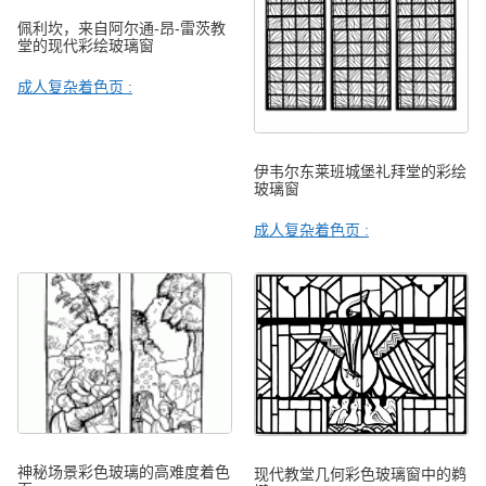
佩利坎，来自阿尔通-昂-雷茨教
堂的现代彩绘玻璃窗
成人复杂着色页 :
伊韦尔东莱班城堡礼拜堂的彩绘
玻璃窗
成人复杂着色页 :
神秘场景彩色玻璃的高难度着色
现代教堂几何彩色玻璃窗中的鹈