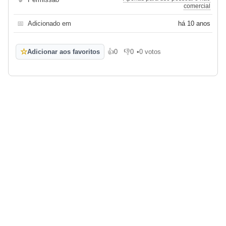
comercial
📅
Adicionado em
há 10 anos
☆
Adicionar aos favoritos
👍
0
👎
0
•
0 votos
Gosto
Não gosto