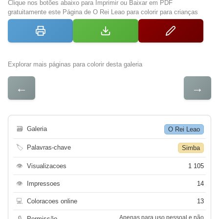
Clique nos botões abaixo para Imprimir ou Baixar em PDF
gratuitamente este Página de O Rei Leao para colorir para crianças
Explorar mais páginas para colorir desta galeria
←
→
🗃
Galeria
O Rei Leao
🏷
Palavras-chave
Simba
👁
Visualizacoes
1 105
👁
Impressoes
14
💻
Coloracoes online
13
Apenas para uso pessoal e não
🔒
Permissão