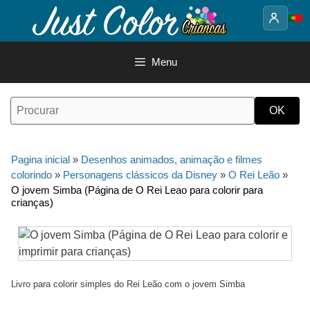
Saltar
para
o
conteúdo
Menu
Pagina inicial
»
Desenhos animados, animação e filmes
colorindo
»
Personagens clássicos da Disney
»
O Rei Leão
»
O jovem Simba (Página de O Rei Leao para colorir para
crianças)
Livro para colorir simples do Rei Leão com o jovem Simba