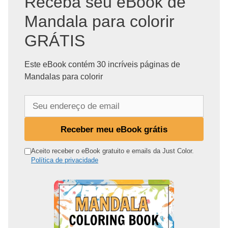
Receba seu eBook de
Mandala para colorir
GRÁTIS
Este eBook contém 30 incríveis páginas de
Mandalas para colorir
S
e
u
Receber meu eBook grátis
e
n
Aceito receber o eBook gratuito e emails da Just Color.
Política de privacidade
d
e
r
e
ç
o