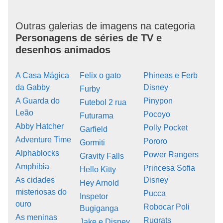
Outras galerias de imagens na categoria
Personagens de séries de TV e
desenhos animados
A Casa Mágica
Felix o gato
Phineas e Ferb
da Gabby
Disney
Furby
A Guarda do
Pinypon
Futebol 2 rua
Leão
Pocoyo
Futurama
Abby Hatcher
Polly Pocket
Garfield
Adventure Time
Pororo
Gormiti
Alphablocks
Power Rangers
Gravity Falls
Amphibia
Princesa Sofia
Hello Kitty
As cidades
Disney
Hey Arnold
misteriosas do
Pucca
Inspetor
ouro
Robocar Poli
Bugiganga
As meninas
Rugrats
Jake e Disney