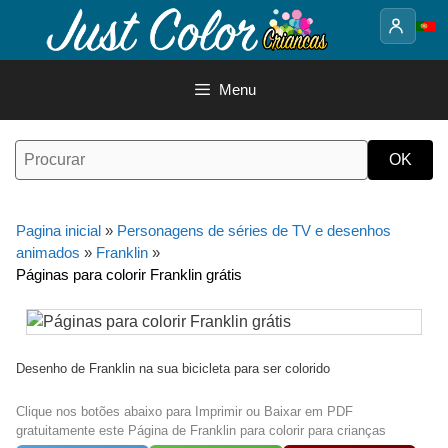
Saltar
para
o
conteúdo
Menu
Pagina inicial
»
Personagens de séries de TV e desenhos
animados
»
Franklin
»
Páginas para colorir Franklin grátis
Desenho de Franklin na sua bicicleta para ser colorido
Clique nos botões abaixo para Imprimir ou Baixar em PDF
gratuitamente este Página de Franklin para colorir para crianças