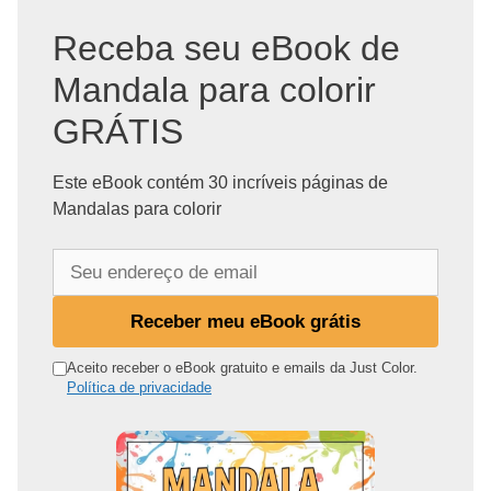
Receba seu eBook de
Mandala para colorir
GRÁTIS
Este eBook contém 30 incríveis páginas de
Mandalas para colorir
S
e
u
Receber meu eBook grátis
e
n
Aceito receber o eBook gratuito e emails da Just Color.
Política de privacidade
d
e
r
e