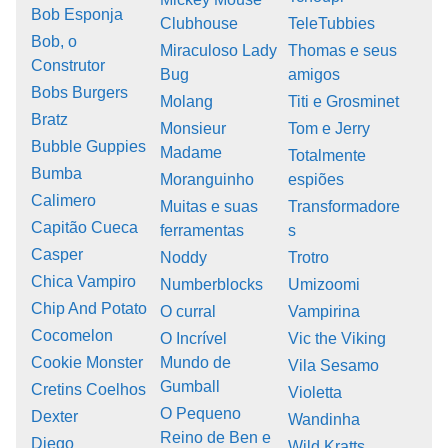
Bob Esponja
Clubhouse
TeleTubbies
Bob, o
Miraculoso Lady
Thomas e seus
Construtor
Bug
amigos
Bobs Burgers
Molang
Titi e Grosminet
Bratz
Monsieur
Tom e Jerry
Bubble Guppies
Madame
Totalmente
Bumba
Moranguinho
espiões
Calimero
Muitas e suas
Transformadore
Capitão Cueca
ferramentas
s
Casper
Noddy
Trotro
Chica Vampiro
Numberblocks
Umizoomi
Chip And Potato
O curral
Vampirina
Cocomelon
O Incrível
Vic the Viking
Cookie Monster
Mundo de
Vila Sesamo
Gumball
Cretins Coelhos
Violetta
O Pequeno
Dexter
Wandinha
Reino de Ben e
Diego
Wild Kratts