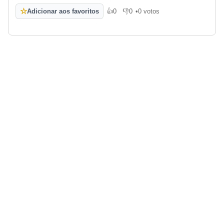
☆
Adicionar aos favoritos
👍
0
👎
0
•
0 votos
Gosto
Não gosto