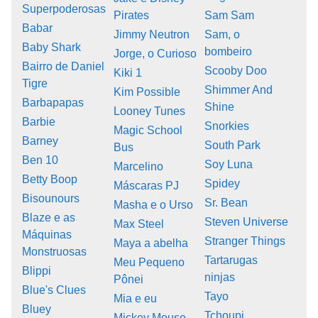
Superpoderosas
Pirates
Sam Sam
Babar
Jimmy Neutron
Sam, o
Baby Shark
bombeiro
Jorge, o Curioso
Bairro de Daniel
Scooby Doo
Kiki 1
Tigre
Shimmer And
Kim Possible
Barbapapas
Shine
Looney Tunes
Barbie
Snorkies
Magic School
Barney
South Park
Bus
Ben 10
Soy Luna
Marcelino
Betty Boop
Spidey
Máscaras PJ
Bisounours
Sr. Bean
Masha e o Urso
Blaze e as
Steven Universe
Max Steel
Máquinas
Stranger Things
Maya a abelha
Monstruosas
Tartarugas
Meu Pequeno
Blippi
ninjas
Pônei
Blue's Clues
Tayo
Mia e eu
Bluey
Tchoupi
Mickey Mouse