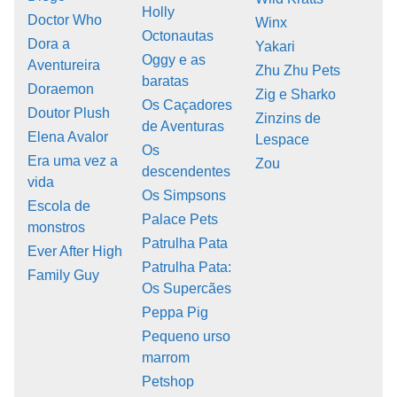
Holly
Doctor Who
Winx
Octonautas
Dora a
Yakari
Oggy e as
Aventureira
Zhu Zhu Pets
baratas
Doraemon
Zig e Sharko
Os Caçadores
Doutor Plush
Zinzins de
de Aventuras
Elena Avalor
Lespace
Os
Era uma vez a
Zou
descendentes
vida
Os Simpsons
Escola de
Palace Pets
monstros
Patrulha Pata
Ever After High
Patrulha Pata:
Family Guy
Os Supercães
Peppa Pig
Pequeno urso
marrom
Petshop