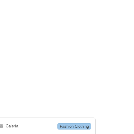
🗃
Galería
Fashion Clothing