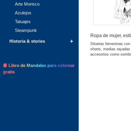
Arte Morisco
Azulejos
Tatuajes
Steampunk
Ropa de mujer, est
+
Historia & stories
Siluetas femeninas con 
shorts, medias rayadas 
accesorios como sombrer
📘 Libro de Mandalas para colorear
gratis