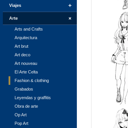
+
Viajes
+
Arte
Arts and Crafts
Arquitectura
Art brut
Art deco
Art nouveau
El Arte Celta
Fashion & clothing
Grabados
Leyendas y graffitis
Obra de arte
Op Art
Pop Art