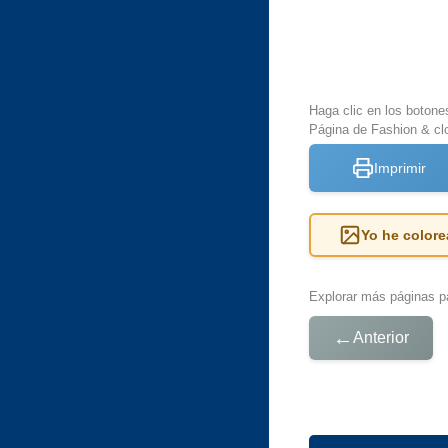
Haga clic en los botone
Página de Fashion & clo
Imprimir
Yo he colore
Explorar más páginas pa
←
Anterior