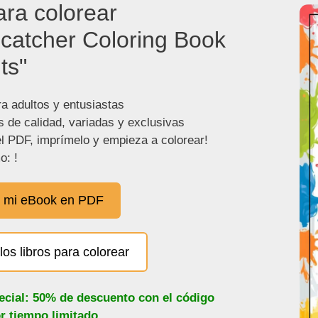
ara colorear
catcher Coloring Book
ts"
ra adultos y entusiastas
s de calidad, variadas y exclusivas
l PDF, imprímelo y empieza a colorear!
o: !
 mi eBook en PDF
los libros para colorear
ecial: 50% de descuento con el código
or tiempo limitado