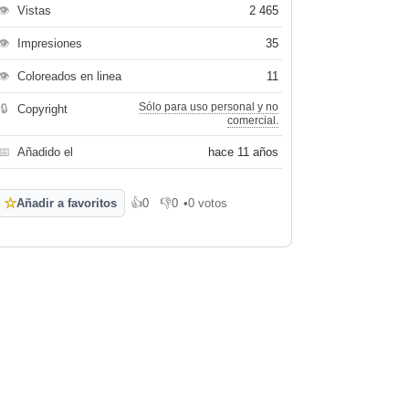
👁
Vistas
2 465
👁
Impresiones
35
👁
Coloreados en linea
11
Sólo para uso personal y no
🔒
Copyright
comercial.
📅
Añadido el
hace 11 años
☆
Añadir a favoritos
👍
0
👎
0
•
0 votos
Me gusta
No me gusta