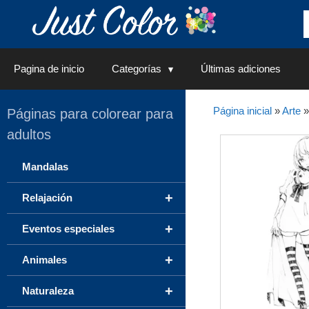
Saltar
al
contenido
Pagina de inicio
Categorías
Últimas adiciones
Página inicial
»
Arte
Páginas para colorear para
adultos
Mandalas
+
Relajación
+
Eventos especiales
+
Animales
+
Naturaleza