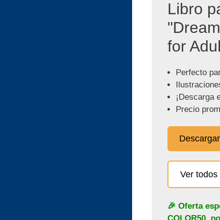
Libro p
"Dream
for Adul
Perfecto pa
Ilustracione
¡Descarga e
Precio prom
Descargar
Ver todos 
🎉 Oferta esp
COLOR50
, p