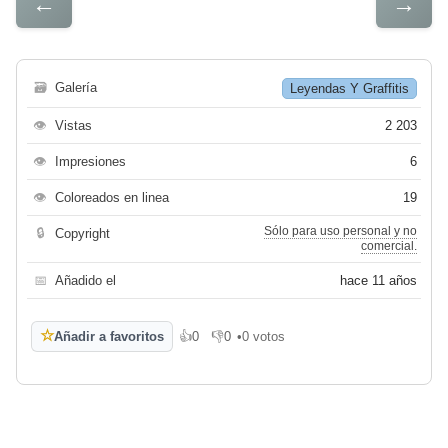
←
→
🗃
Galería
Leyendas Y Graffitis
👁
Vistas
2 203
👁
Impresiones
6
👁
Coloreados en linea
19
Sólo para uso personal y no
🔒
Copyright
comercial.
📅
Añadido el
hace 11 años
☆
Añadir a favoritos
👍
0
👎
0
•
0 votos
Me gusta
No me gusta