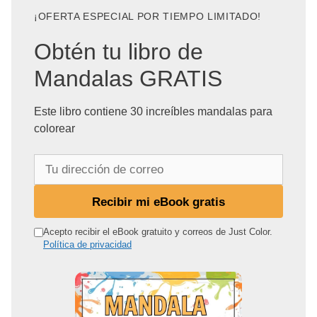
¡OFERTA ESPECIAL POR TIEMPO LIMITADO!
Obtén tu libro de
Mandalas GRATIS
Este libro contiene 30 increíbles mandalas para
colorear
T
u
d
Recibir mi eBook gratis
i
r
Acepto recibir el eBook gratuito y correos de Just Color.
Política de privacidad
e
c
c
i
ó