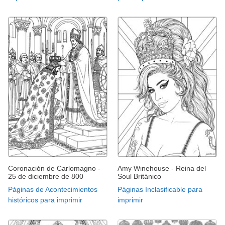
Coronación de Carlomagno -
Amy Winehouse - Reina del
25 de diciembre de 800
Soul Británico
Páginas de Acontecimientos
Páginas Inclasificable para
históricos para imprimir
imprimir