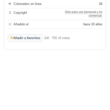
👁
Coloreados en linea
26
Sólo para uso personal y no
🔒
Copyright
comercial.
📅
Añadido el
hace 10 años
☆
Añadir a favoritos
👍
0
👎
0
•
0 votos
Me gusta
No me gusta