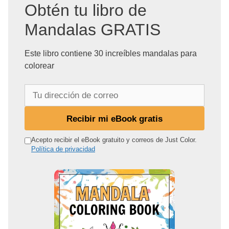
Obtén tu libro de
Mandalas GRATIS
Este libro contiene 30 increíbles mandalas para
colorear
T
u
d
Recibir mi eBook gratis
i
r
Acepto recibir el eBook gratuito y correos de Just Color.
Política de privacidad
e
c
c
i
ó
n
d