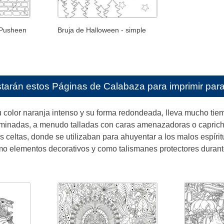
 Pusheen
Bruja de Halloween - simple
starán estos
Páginas de Calabaza para imprimir para
 color naranja intenso y su forma redondeada, lleva mucho tie
minadas, a menudo talladas con caras amenazadoras o caprichos
 celtas, donde se utilizaban para ahuyentar a los malos espír
mo elementos decorativos y como talismanes protectores durant