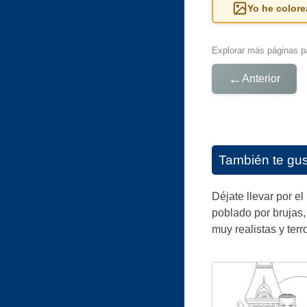
Yo he colore
Explorar más páginas pa
←
Anterior
También te gu
Déjate llevar por e
poblado por brujas,
muy realistas y terro