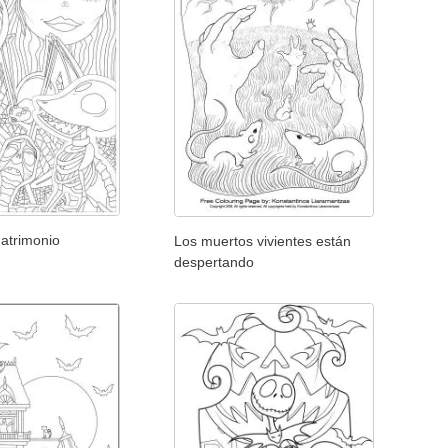
Matrimonio
Los muertos vivientes están
despertando