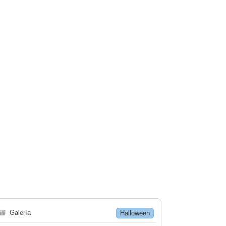
🗃
Galería
Halloween