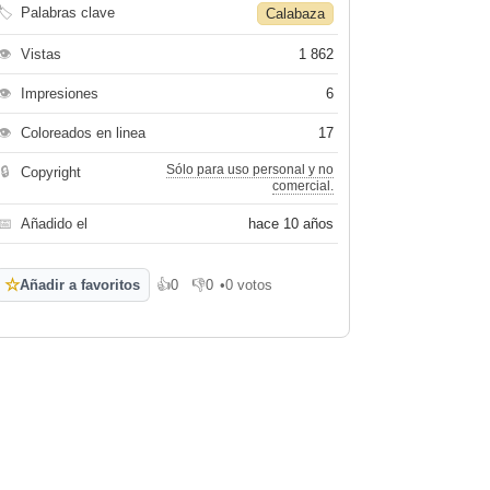
🏷
Palabras clave
Calabaza
👁
Vistas
1 862
👁
Impresiones
6
👁
Coloreados en linea
17
Sólo para uso personal y no
🔒
Copyright
comercial.
📅
Añadido el
hace 10 años
☆
Añadir a favoritos
👍
0
👎
0
•
0 votos
Me gusta
No me gusta