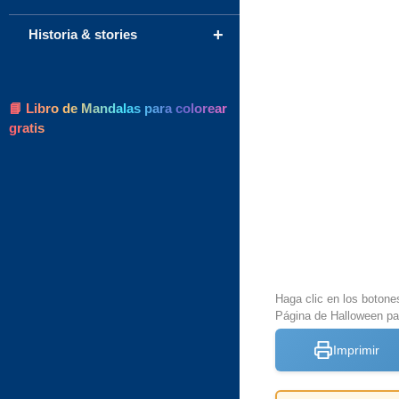
+
Historia & stories
📘 Libro de Mandalas para colorear
gratis
Haga clic en los botone
Página de Halloween pa
Imprimir