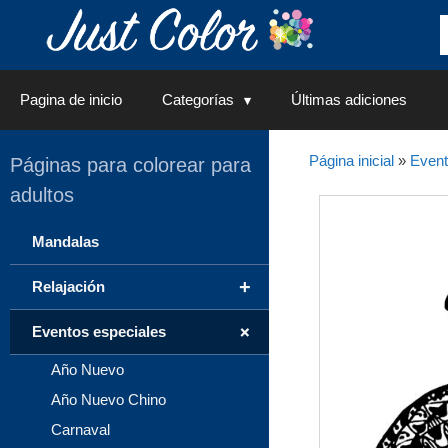
Saltar
al
contenido
Pagina de inicio
Categorías
Últimas adiciones
Página inicial
»
Event
Páginas para colorear para
adultos
Mandalas
+
Relajación
+
Eventos especiales
Año Nuevo
Año Nuevo Chino
Carnaval