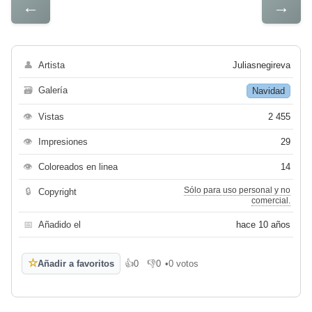
←
→
👤
Artista
Juliasnegireva
🗃
Galería
Navidad
👁
Vistas
2 455
👁
Impresiones
29
👁
Coloreados en linea
14
Sólo para uso personal y no
🔒
Copyright
comercial.
📅
Añadido el
hace 10 años
☆
Añadir a favoritos
👍
0
👎
0
•
0 votos
Me gusta
No me gusta