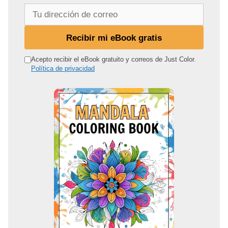
T
u
d
Recibir mi eBook gratis
i
r
Acepto recibir el eBook gratuito y correos de Just Color.
Política de privacidad
e
c
c
i
ó
n
d
e
c
o
r
r
e