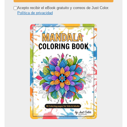
i
r
Acepto recibir el eBook gratuito y correos de Just Color.
Política de privacidad
e
c
c
i
ó
n
d
e
c
o
r
r
e
o