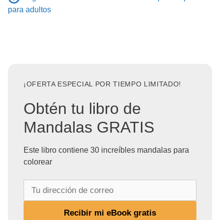
para adultos
¡OFERTA ESPECIAL POR TIEMPO LIMITADO!
Obtén tu libro de
Mandalas GRATIS
Este libro contiene 30 increíbles mandalas para
colorear
T
u
d
Recibir mi eBook gratis