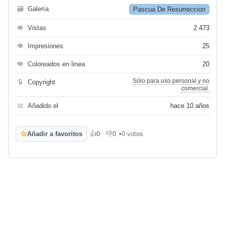
🗃
Galería
Pascua De Resurreccion
👁
Vistas
2 473
👁
Impresiones
25
👁
Coloreados en linea
20
Sólo para uso personal y no
🔒
Copyright
comercial.
📅
Añadido el
hace 10 años
☆
Añadir a favoritos
👍
0
👎
0
•
0 votos
Me gusta
No me gusta