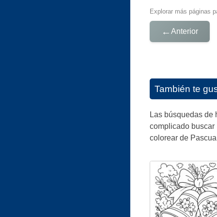
Explorar más páginas pa
←
Anterior
También te gu
Las búsquedas de h
complicado buscar b
colorear de Pascua.