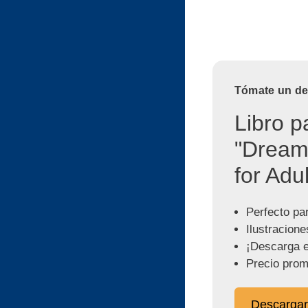
Tómate un des
Libro p
"Dream
for Adul
Perfecto pa
Ilustracione
¡Descarga e
Precio prom
Descargar