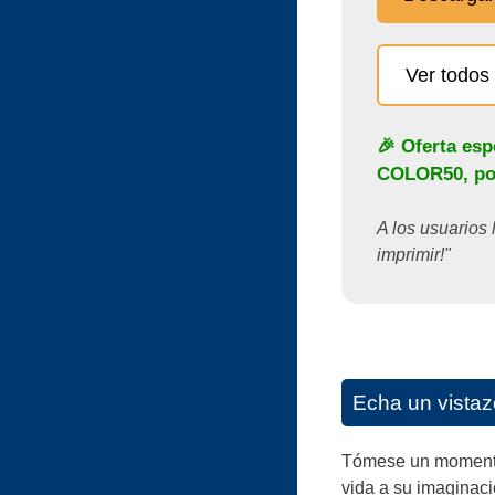
Ver todos 
🎉 Oferta esp
COLOR50
, p
A los usuarios 
imprimir!"
Echa un vistaz
Tómese un momento p
vida a su imaginaci