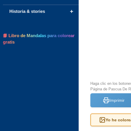
+
Historia & stories
📘 Libro de Mandalas para colorear
gratis
Haga clic en los botone
Página de Pascua De Re
Imprimir
Yo he colore