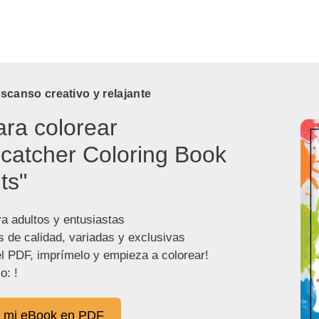
canso creativo y relajante
ara colorear
catcher Coloring Book
ts"
ra adultos y entusiastas
s de calidad, variadas y exclusivas
l PDF, imprímelo y empieza a colorear!
o: !
 mi eBook en PDF