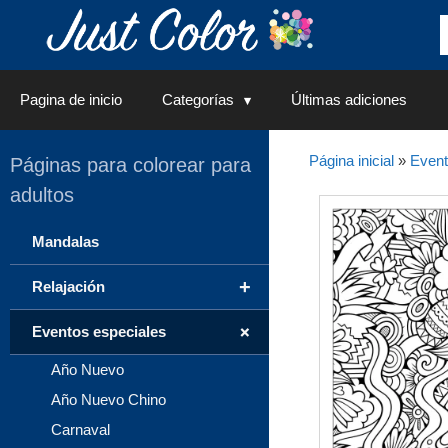
Saltar
al
contenido
Pagina de inicio
Categorías
Últimas adiciones
Página inicial
»
Event
Páginas para colorear para
adultos
Mandalas
+
Relajación
+
Eventos especiales
Año Nuevo
Año Nuevo Chino
Carnaval