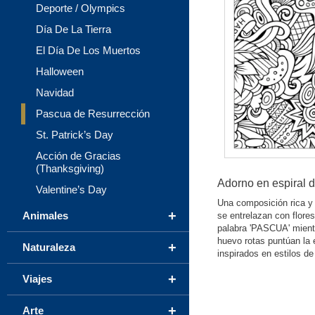
Deporte / Olympics
Día De La Tierra
El Día De Los Muertos
Halloween
Navidad
Pascua de Resurrección
St. Patrick’s Day
Acción de Gracias
(Thanksgiving)
Adorno en espiral 
Valentine’s Day
Una composición rica y
+
Animales
se entrelazan con flores
palabra 'PASCUA' mient
huevo rotas puntúan la e
+
Naturaleza
inspirados en estilos d
+
Viajes
+
Arte