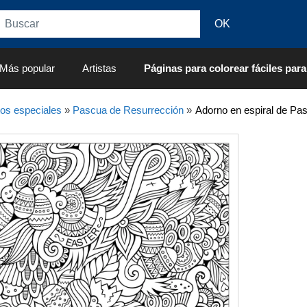
Más popular
Artistas
Páginas para colorear fáciles para
os especiales
»
Pascua de Resurrección
»
Adorno en espiral de Pa