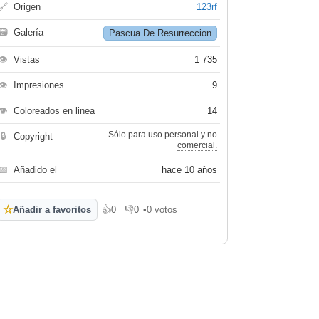
🔗
Origen
123rf
🗃
Galería
Pascua De Resurreccion
👁
Vistas
1 735
👁
Impresiones
9
👁
Coloreados en linea
14
Sólo para uso personal y no
🔒
Copyright
comercial.
📅
Añadido el
hace 10 años
☆
Añadir a favoritos
👍
0
👎
0
•
0 votos
Me gusta
No me gusta