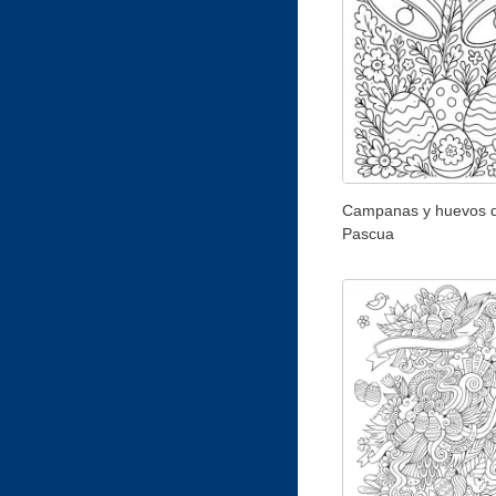
Campanas y huevos 
Pascua