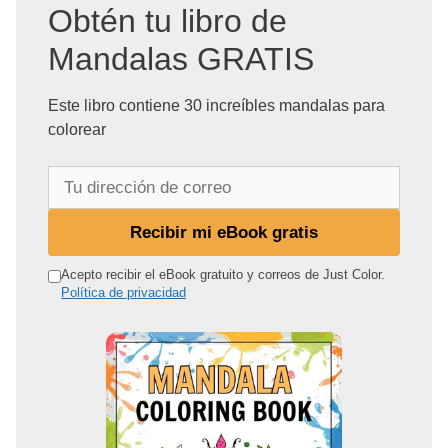
Obtén tu libro de
Mandalas GRATIS
Este libro contiene 30 increíbles mandalas para
colorear
T
u
d
Recibir mi eBook gratis
i
r
Acepto recibir el eBook gratuito y correos de Just Color.
Política de privacidad
e
c
c
i
ó
n
d