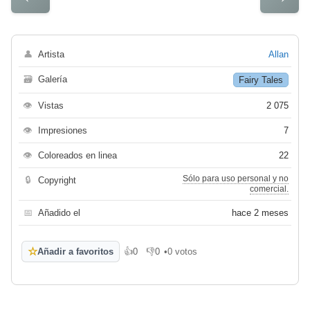
👤
Artista
Allan
🗃
Galería
Fairy Tales
👁
Vistas
2 075
👁
Impresiones
7
👁
Coloreados en linea
22
Sólo para uso personal y no
🔒
Copyright
comercial.
📅
Añadido el
hace 2 meses
☆
Añadir a favoritos
👍
0
👎
0
•
0 votos
Me gusta
No me gusta