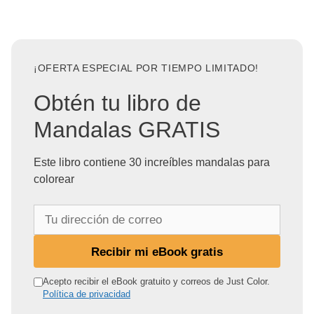
¡OFERTA ESPECIAL POR TIEMPO LIMITADO!
Obtén tu libro de
Mandalas GRATIS
Este libro contiene 30 increíbles mandalas para
colorear
T
u
d
Recibir mi eBook gratis
i
r
Acepto recibir el eBook gratuito y correos de Just Color.
Política de privacidad
e
c