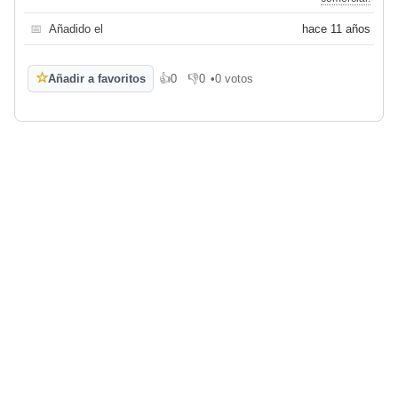
📅
Añadido el
hace 11 años
☆
Añadir a favoritos
👍
0
👎
0
•
0 votos
Me gusta
No me gusta