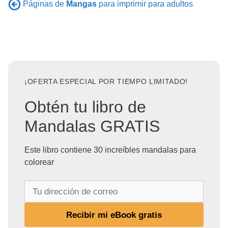
Páginas de
Mangas
para imprimir para adultos
¡OFERTA ESPECIAL POR TIEMPO LIMITADO!
Obtén tu libro de
Mandalas GRATIS
Este libro contiene 30 increíbles mandalas para
colorear
T
u
d
Recibir mi eBook gratis
i