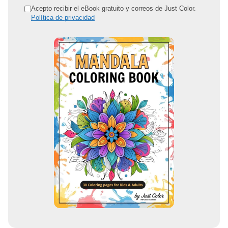
r
Acepto recibir el eBook gratuito y correos de Just Color.
Política de privacidad
e
c
c
i
ó
n
d
e
c
o
r
r
e
o