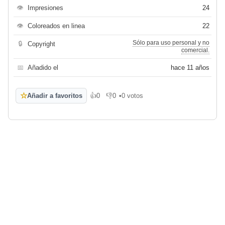
👁
Impresiones
24
👁
Coloreados en linea
22
Sólo para uso personal y no
🔒
Copyright
comercial.
📅
Añadido el
hace 11 años
☆
Añadir a favoritos
👍
0
👎
0
•
0 votos
Me gusta
No me gusta