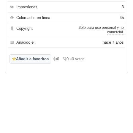
👁
Impresiones
3
👁
Coloreados en linea
45
Sólo para uso personal y no
🔒
Copyright
comercial.
📅
Añadido el
hace 7 años
☆
Añadir a favoritos
👍
0
👎
0
•
0 votos
Me gusta
No me gusta