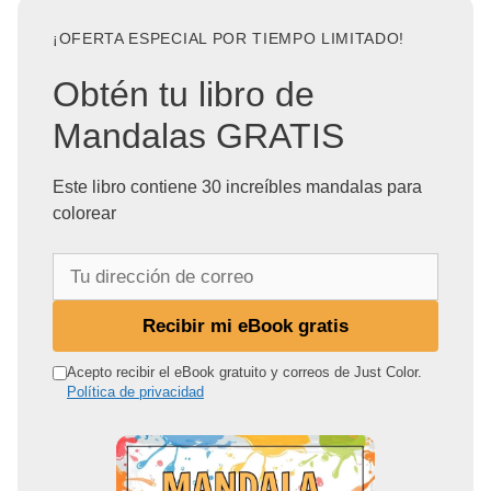
¡OFERTA ESPECIAL POR TIEMPO LIMITADO!
Obtén tu libro de
Mandalas GRATIS
Este libro contiene 30 increíbles mandalas para
colorear
T
u
d
Recibir mi eBook gratis
i
r
Acepto recibir el eBook gratuito y correos de Just Color.
Política de privacidad
e
c
c
i