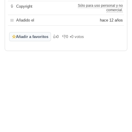
Sólo para uso personal y no
🔒
Copyright
comercial.
📅
Añadido el
hace 12 años
☆
Añadir a favoritos
👍
0
👎
0
•
0 votos
Me gusta
No me gusta