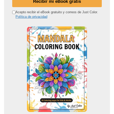
Recibir mi eBook gratis
i
r
Acepto recibir el eBook gratuito y correos de Just Color.
Política de privacidad
e
c
c
i
ó
n
d
e
c
o
r
r
e
o