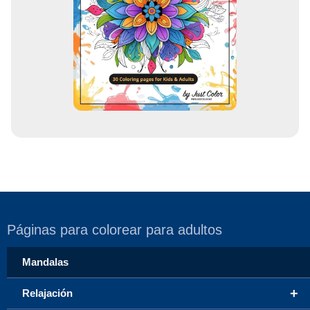
o
r
r
e
o
Páginas para colorear para adultos
Mandalas
+
Relajación