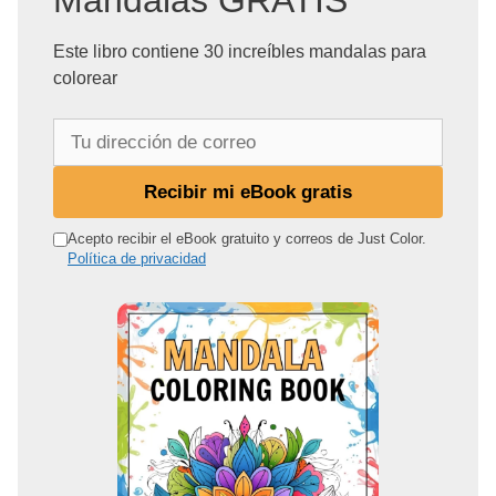
Este libro contiene 30 increíbles mandalas para
colorear
T
u
d
Recibir mi eBook gratis
i
r
Acepto recibir el eBook gratuito y correos de Just Color.
Política de privacidad
e
c
c
i
ó
n
d
e
c