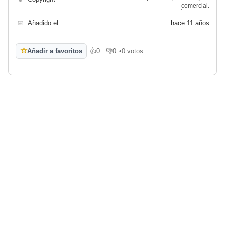
comercial.
📅
Añadido el
hace 11 años
☆
Añadir a favoritos
👍
0
👎
0
•
0 votos
Me gusta
No me gusta