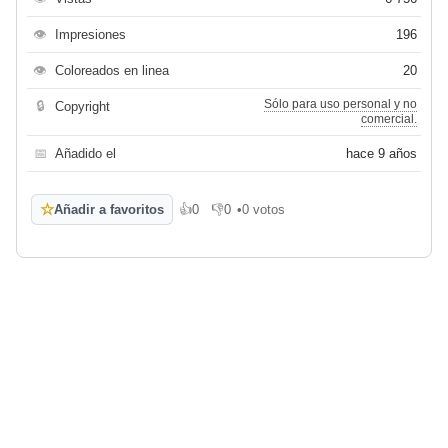
👁
Impresiones
196
👁
Coloreados en linea
20
Sólo para uso personal y no
🔒
Copyright
comercial.
📅
Añadido el
hace 9 años
☆
Añadir a favoritos
👍
0
👎
0
•
0 votos
Me gusta
No me gusta