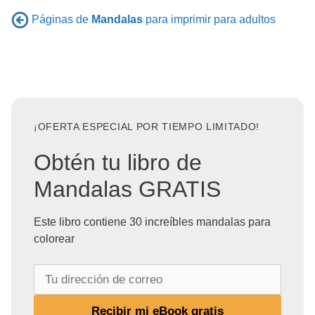
Páginas de
Mandalas
para imprimir para adultos
¡OFERTA ESPECIAL POR TIEMPO LIMITADO!
Obtén tu libro de
Mandalas GRATIS
Este libro contiene 30 increíbles mandalas para
colorear
T
u
d
Recibir mi eBook gratis