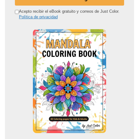
i
r
Acepto recibir el eBook gratuito y correos de Just Color.
Política de privacidad
e
c
c
i
ó
n
d
e
c
o
r
r
e
o