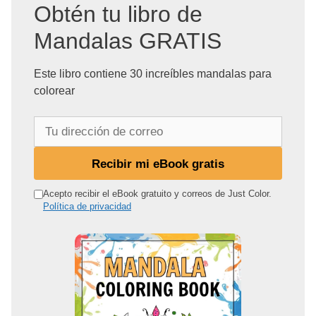
Obtén tu libro de
Mandalas GRATIS
Este libro contiene 30 increíbles mandalas para
colorear
T
u
d
Recibir mi eBook gratis
i
r
Acepto recibir el eBook gratuito y correos de Just Color.
Política de privacidad
e
c
c
i
ó
n
d