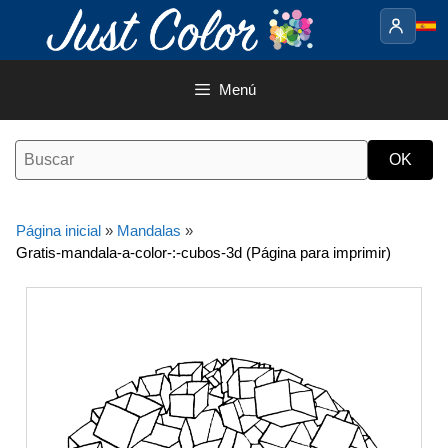
Saltar
al
contenido
Menú
Página inicial
»
Mandalas
»
Gratis-mandala-a-color-:-cubos-3d (Página para imprimir)