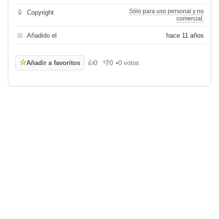
Sólo para uso personal y no
🔒
Copyright
comercial.
📅
Añadido el
hace 11 años
☆
Añadir a favoritos
👍
0
👎
0
•
0 votos
Me gusta
No me gusta