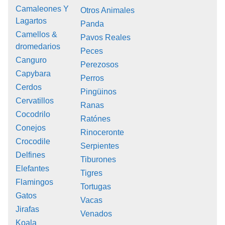
Camaleones Y
Otros Animales
Lagartos
Panda
Camellos &
Pavos Reales
dromedarios
Peces
Canguro
Perezosos
Capybara
Perros
Cerdos
Pingüinos
Cervatillos
Ranas
Cocodrilo
Ratónes
Conejos
Rinoceronte
Crocodile
Serpientes
Delfines
Tiburones
Elefantes
Tigres
Flamingos
Tortugas
Gatos
Vacas
Jirafas
Venados
Koala