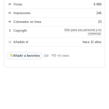
👁
Vistas
6 806
👁
Impresiones
246
👁
Coloreados en linea
23
Sólo para uso personal y no
🔒
Copyright
comercial.
📅
Añadido el
hace 11 años
☆
Añadir a favoritos
👍
0
👎
0
•
0 votos
Me gusta
No me gusta