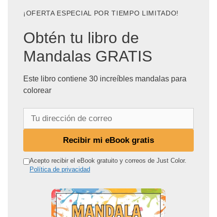
¡OFERTA ESPECIAL POR TIEMPO LIMITADO!
Obtén tu libro de
Mandalas GRATIS
Este libro contiene 30 increíbles mandalas para
colorear
T
u
d
Recibir mi eBook gratis
i
r
Acepto recibir el eBook gratuito y correos de Just Color.
Política de privacidad
e
c
c
i