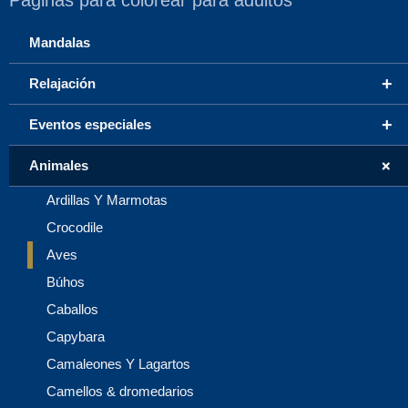
Páginas para colorear para adultos
Mandalas
+
Relajación
+
Eventos especiales
+
Animales
Ardillas Y Marmotas
Crocodile
Aves
Búhos
Caballos
Capybara
Camaleones Y Lagartos
Camellos & dromedarios