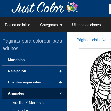
Saltar
al
contenido
Pagina de inicio
Categorías
Últimas adiciones
Página inicial
»
Natur
Páginas para colorear para
adultos
Mandalas
+
Relajación
+
Eventos especiales
+
Animales
Ardillas Y Marmotas
Crocodile