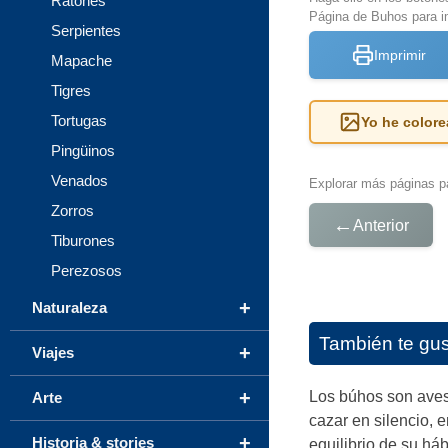
Ratónes
Página de Buhos para i
Serpientes
Imprimir
Mapache
Tigres
Tortugas
Yo he colore
Pingüinos
Venados
Explorar más páginas pa
Zorros
←
Anterior
Tiburones
Perezosos
+
Naturaleza
También te gu
+
Viajes
+
Los búhos son aves
Arte
cazar en silencio, 
+
Historia & stories
equilibrio de su háb