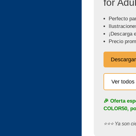
for Adul
Perfecto pa
Ilustracione
¡Descarga e
Precio prom
Descargar
Ver todos 
🎉 Oferta esp
COLOR50
, p
⭐️⭐️⭐️ Ya son c