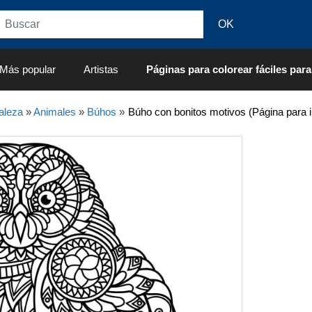
Más popular
Artistas
Páginas para colorear fáciles para
aleza
»
Animales
»
Búhos
»
Búho con bonitos motivos (Página para i