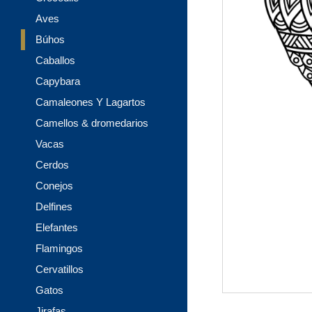
Aves
Búhos
Caballos
Capybara
Camaleones Y Lagartos
Camellos & dromedarios
Vacas
Cerdos
Conejos
Delfines
Elefantes
Flamingos
Cervatillos
Gatos
Jirafas