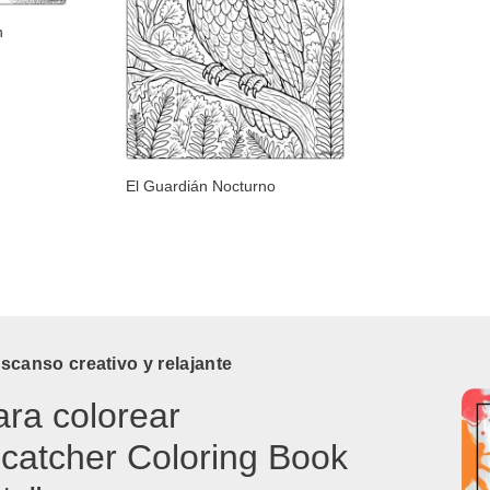
n
El Guardián Nocturno
canso creativo y relajante
ara colorear
catcher Coloring Book