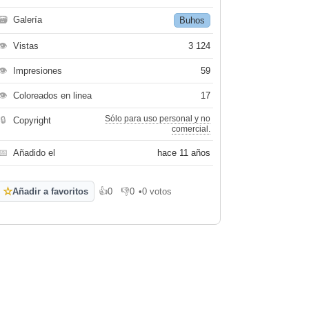
🗃
Galería
Buhos
👁
Vistas
3 124
👁
Impresiones
59
👁
Coloreados en linea
17
Sólo para uso personal y no
🔒
Copyright
comercial.
📅
Añadido el
hace 11 años
☆
Añadir a favoritos
👍
0
👎
0
•
0 votos
Me gusta
No me gusta