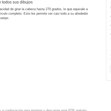
 todos sus dibujos
acidad de girar la cabeza hasta 270 grados, lo que equivale a
írculo completo. Esto les permite ver casi todo a su alrededor
cuerpo.
s a continuación para imprimir o descargar este PDF gratuito