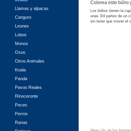
Colorea este búho y
Llamas y alpacas
Los búhos tienen la cap
unas 3/4 partes de un c
Canguro
sin tener que mover el 
Leones
Lobos
Monos
Osos
Otros Animales
Koala
Panda
Pavos Reales
Rinoceronte
Peces
Perros
Ranas
Haga clic en los botone