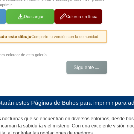
mprimir
Descargar
Colorea en línea
ado este dibujo
Comparte tu versión con la comunidad
ra colorear de esta galería
→
Siguiente
starán estos
Páginas de Buhos para imprimir para ad
 nocturnas que se encuentran en diversos entornos, desde bosq
encarnan la sabiduría y el misterio. Con una excelente visión n
itat al controlar las poblaciones de roedores.