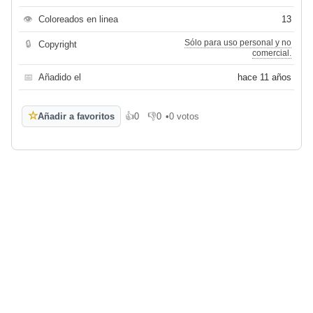
👁
Coloreados en linea
13
Sólo para uso personal y no
🔒
Copyright
comercial.
📅
Añadido el
hace 11 años
☆
Añadir a favoritos
👍
0
👎
0
•
0 votos
Me gusta
No me gusta