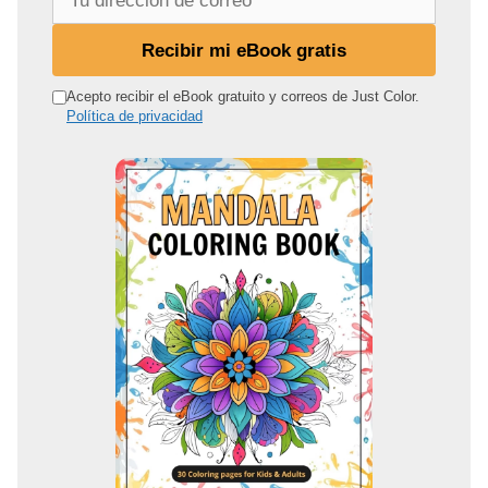
u
d
Recibir mi eBook gratis
i
r
Acepto recibir el eBook gratuito y correos de Just Color.
Política de privacidad
e
c
c
i
ó
n
d
e
c
o
r
r
e
o