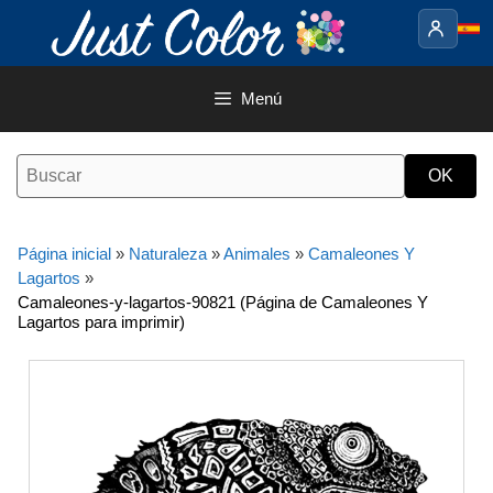
Saltar
al
contenido
Menú
Página inicial
»
Naturaleza
»
Animales
»
Camaleones Y
Lagartos
»
Camaleones-y-lagartos-90821 (Página de Camaleones Y
Lagartos para imprimir)