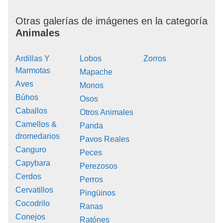
Otras galerías de imágenes en la categoría
Animales
Ardillas Y
Lobos
Zorros
Marmotas
Mapache
Aves
Monos
Búhos
Osos
Caballos
Otros Animales
Camellos &
Panda
dromedarios
Pavos Reales
Canguro
Peces
Capybara
Perezosos
Cerdos
Perros
Cervatillos
Pingüinos
Cocodrilo
Ranas
Conejos
Ratónes