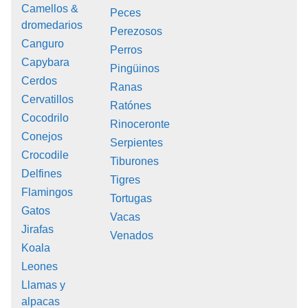
Camellos &
Peces
dromedarios
Perezosos
Canguro
Perros
Capybara
Pingüinos
Cerdos
Ranas
Cervatillos
Ratónes
Cocodrilo
Rinoceronte
Conejos
Serpientes
Crocodile
Tiburones
Delfines
Tigres
Flamingos
Tortugas
Gatos
Vacas
Jirafas
Venados
Koala
Leones
Llamas y
alpacas