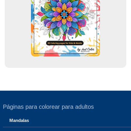
c
o
r
r
e
o
Páginas para colorear para adultos
Mandalas