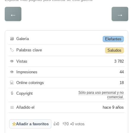
←
→
🗃
Galería
Elefantes
🏷
Palabras clave
Saludos
👁
Vistas
3 782
👁
Impresiones
44
💻
Online colorings
18
Sólo para uso personal y no
🔒
Copyright
comercial.
📅
Añadido el
hace 9 años
☆
Añadir a favoritos
👍
0
👎
0
•
0 votos
Me gusta
No me gusta