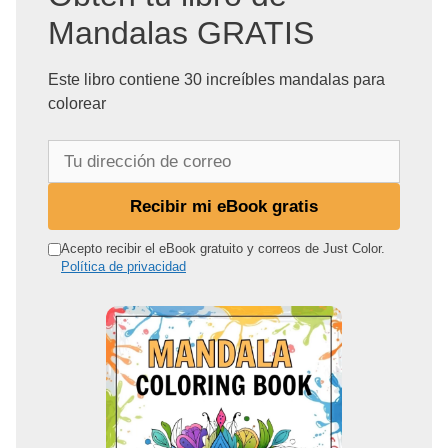
Mandalas GRATIS
Este libro contiene 30 increíbles mandalas para
colorear
T
u
d
Recibir mi eBook gratis
i
r
Acepto recibir el eBook gratuito y correos de Just Color.
Política de privacidad
e
c
c
i
ó
n
d
e