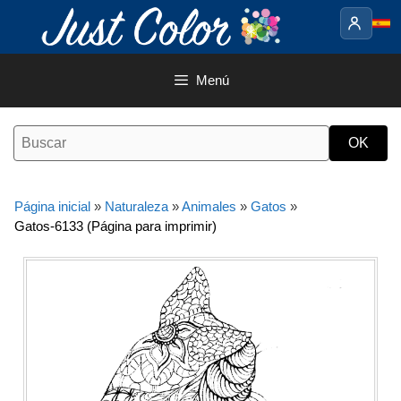
Saltar
al
contenido
Menú
Página inicial
»
Naturaleza
»
Animales
»
Gatos
»
Gatos-6133 (Página para imprimir)