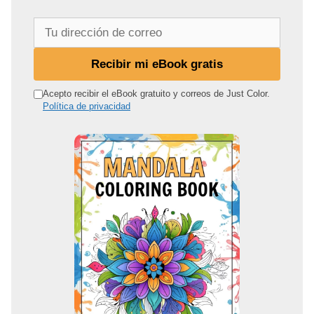
T
u
d
Recibir mi eBook gratis
i
r
Acepto recibir el eBook gratuito y correos de Just Color.
Política de privacidad
e
c
c
i
ó
n
d
e
c
o
r
r
e