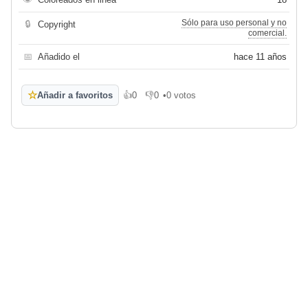
Sólo para uso personal y no
🔒
Copyright
comercial.
📅
Añadido el
hace 11 años
☆
Añadir a favoritos
👍
0
👎
0
•
0 votos
Me gusta
No me gusta