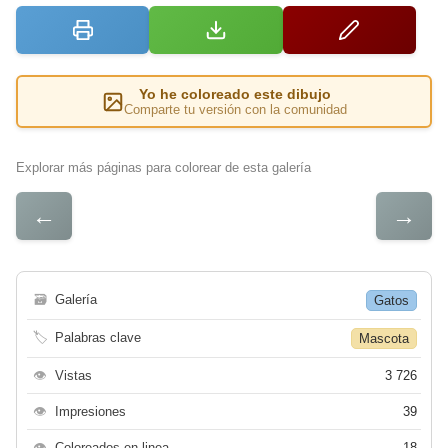
Yo he coloreado este dibujo
Comparte tu versión con la comunidad
Explorar más páginas para colorear de esta galería
←
→
🗃
Galería
Gatos
🏷
Palabras clave
Mascota
👁
Vistas
3 726
👁
Impresiones
39
👁
Coloreados en linea
18