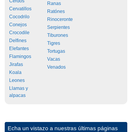
Cerdos
Ranas
Cervatillos
Ratónes
Cocodrilo
Rinoceronte
Conejos
Serpientes
Crocodile
Tiburones
Delfines
Tigres
Elefantes
Tortugas
Flamingos
Vacas
Jirafas
Venados
Koala
Leones
Llamas y
alpacas
Echa un vistazo a nuestras últimas páginas