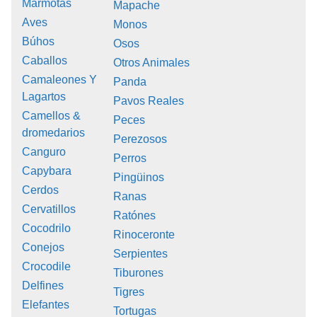
Marmotas
Mapache
Aves
Monos
Búhos
Osos
Caballos
Otros Animales
Camaleones Y
Panda
Lagartos
Pavos Reales
Camellos &
Peces
dromedarios
Perezosos
Canguro
Perros
Capybara
Pingüinos
Cerdos
Ranas
Cervatillos
Ratónes
Cocodrilo
Rinoceronte
Conejos
Serpientes
Crocodile
Tiburones
Delfines
Tigres
Elefantes
Tortugas