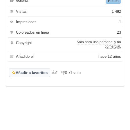
🗃
Galería
Peces
👁
Vistas
1 492
👁
Impresiones
1
👁
Coloreados en linea
23
Sólo para uso personal y no
🔒
Copyright
comercial.
📅
Añadido el
hace 12 años
☆
Añadir a favoritos
👍
1
👎
0
•
1 voto
Me gusta
No me gusta