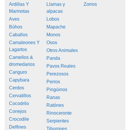
Ardillas Y
Llamas y
Zorros
Marmotas
alpacas
Aves
Lobos
Búhos
Mapache
Caballos
Monos
Camaleones Y
Osos
Lagartos
Otros Animales
Camellos &
Panda
dromedarios
Pavos Reales
Canguro
Perezosos
Capybara
Perros
Cerdos
Pingüinos
Cervatillos
Ranas
Cocodrilo
Ratónes
Conejos
Rinoceronte
Crocodile
Serpientes
Delfines
Tiburones