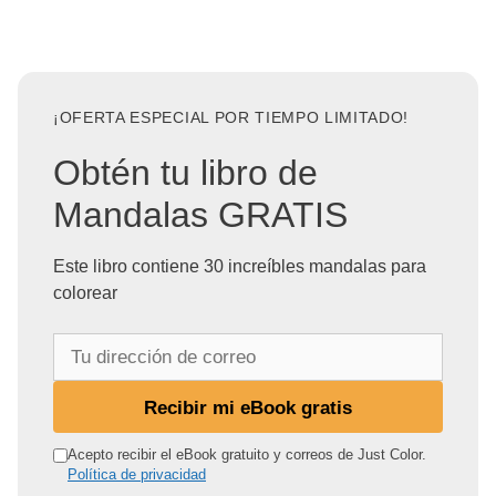
¡OFERTA ESPECIAL POR TIEMPO LIMITADO!
Obtén tu libro de
Mandalas GRATIS
Este libro contiene 30 increíbles mandalas para
colorear
T
u
d
Recibir mi eBook gratis
i
r
Acepto recibir el eBook gratuito y correos de Just Color.
Política de privacidad
e