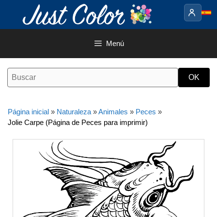
Saltar
al
contenido
Menú
Página inicial
»
Naturaleza
»
Animales
»
Peces
»
Jolie Carpe (Página de Peces para imprimir)