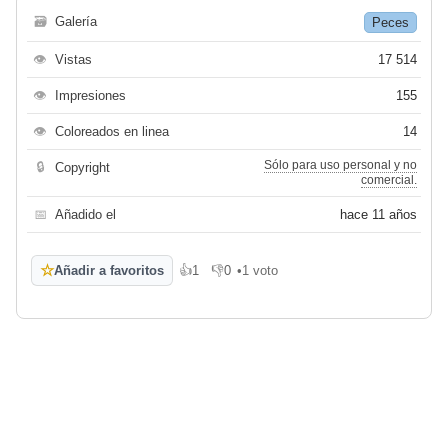
🗃
Galería
Peces
👁
Vistas
17 514
👁
Impresiones
155
👁
Coloreados en linea
14
Sólo para uso personal y no
🔒
Copyright
comercial.
📅
Añadido el
hace 11 años
☆
Añadir a favoritos
👍
1
👎
0
•
1 voto
Me gusta
No me gusta