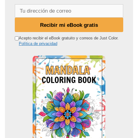
T
u
d
Recibir mi eBook gratis
i
r
Acepto recibir el eBook gratuito y correos de Just Color.
Política de privacidad
e
c
c
i
ó
n
d
e
c
o
r
r
e