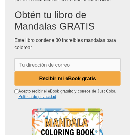
Obtén tu libro de
Mandalas GRATIS
Este libro contiene 30 increíbles mandalas para
colorear
T
u
d
Recibir mi eBook gratis
i
r
Acepto recibir el eBook gratuito y correos de Just Color.
Política de privacidad
e
c
c
i
ó
n