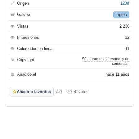
🔗
Origen
123rf
🗃
Galería
Tigres
👁
Vistas
2 236
👁
Impresiones
12
👁
Coloreados en linea
11
Sólo para uso personal y no
🔒
Copyright
comercial.
📅
Añadido el
hace 11 años
☆
Añadir a favoritos
👍
0
👎
0
•
0 votos
Me gusta
No me gusta