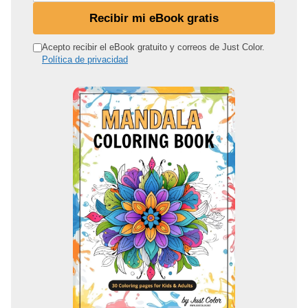
d
Recibir mi eBook gratis
i
r
Acepto recibir el eBook gratuito y correos de Just Color.
Política de privacidad
e
c
c
i
ó
n
d
e
c
o
r
r
e
o