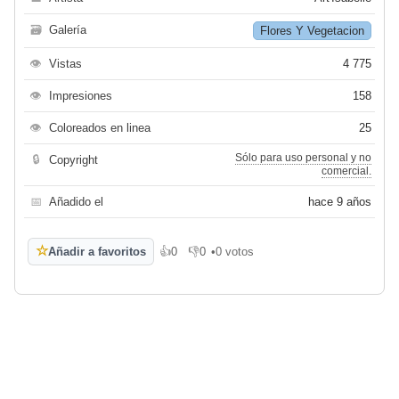
🗃
Galería
Flores Y Vegetacion
👁
Vistas
4 775
👁
Impresiones
158
👁
Coloreados en linea
25
Sólo para uso personal y no
🔒
Copyright
comercial.
📅
Añadido el
hace 9 años
☆
Añadir a favoritos
👍
0
👎
0
•
0 votos
Me gusta
No me gusta