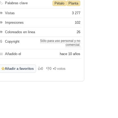
🏷
Palabras clave
Pétalo
Planta
👁
Vistas
3 277
👁
Impresiones
102
👁
Coloreados en linea
26
Sólo para uso personal y no
🔒
Copyright
comercial.
📅
Añadido el
hace 10 años
☆
Añadir a favoritos
👍
0
👎
0
•
0 votos
Me gusta
No me gusta