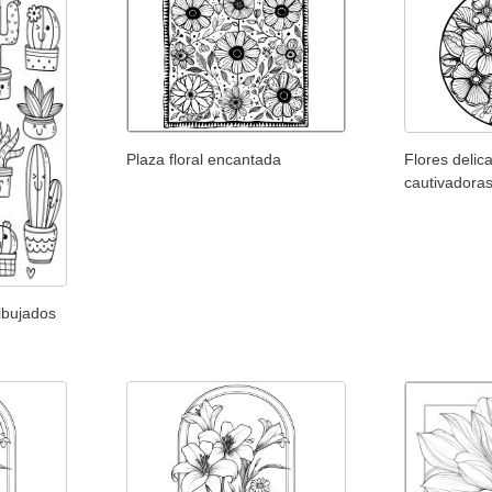
Plaza floral encantada
Flores delic
cautivadora
dibujados