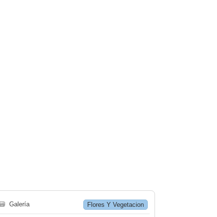
🗃
Galería
Flores Y Vegetacion