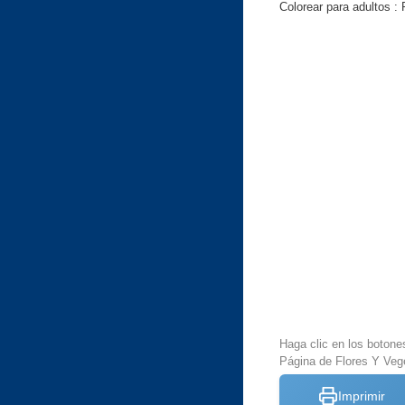
Colorear para adultos : 
Haga clic en los botone
Página de Flores Y Vege
Imprimir