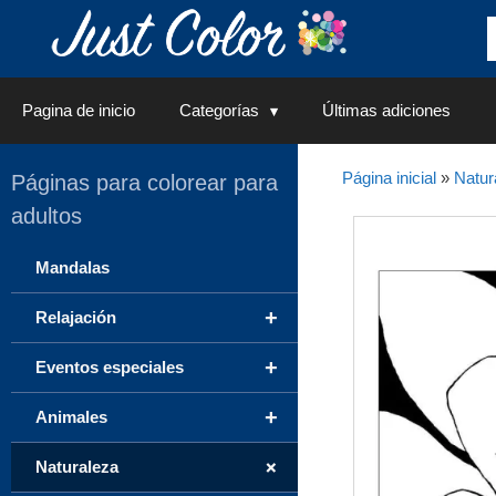
Saltar
al
contenido
Pagina de inicio
Categorías
Últimas adiciones
Página inicial
»
Natur
Páginas para colorear para
adultos
Mandalas
+
Relajación
+
Eventos especiales
+
Animales
+
Naturaleza