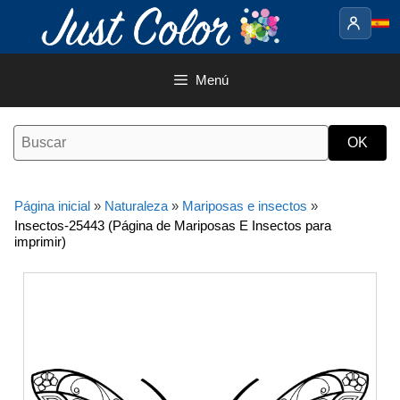
Saltar
al
contenido
Menú
Página inicial
»
Naturaleza
»
Mariposas e insectos
»
Insectos-25443 (Página de Mariposas E Insectos para
imprimir)