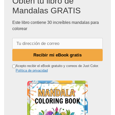
Obtén tu libro de
Mandalas GRATIS
Este libro contiene 30 increíbles mandalas para
colorear
T
u
d
Recibir mi eBook gratis
i
r
Acepto recibir el eBook gratuito y correos de Just Color.
Política de privacidad
e
c
c
i
ó
n
d
e