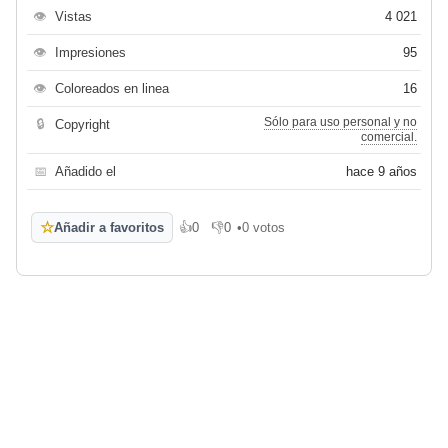
👁
Vistas
4 021
👁
Impresiones
95
👁
Coloreados en linea
16
Sólo para uso personal y no
🔒
Copyright
comercial.
📅
Añadido el
hace 9 años
☆
Añadir a favoritos
👍
0
👎
0
•
0 votos
Me gusta
No me gusta