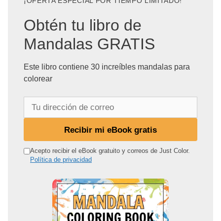
¡OFERTA ESPECIAL POR TIEMPO LIMITADO!
Obtén tu libro de
Mandalas GRATIS
Este libro contiene 30 increíbles mandalas para
colorear
T
u
d
Recibir mi eBook gratis
i
r
Acepto recibir el eBook gratuito y correos de Just Color.
Política de privacidad
e
c
c
i
ó
n