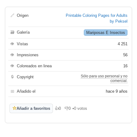
🔗
Origen
Printable Coloring Pages for Adults
by Peksel
🗃
Galería
Mariposas E Insectos
👁
Vistas
4 251
👁
Impresiones
56
👁
Coloreados en linea
16
Sólo para uso personal y no
🔒
Copyright
comercial.
📅
Añadido el
hace 9 años
☆
Añadir a favoritos
👍
0
👎
0
•
0 votos
Me gusta
No me gusta