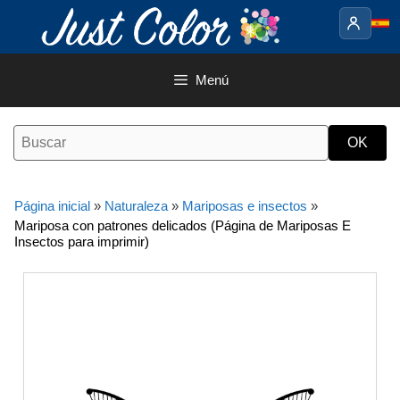
Saltar
al
contenido
Menú
Página inicial
»
Naturaleza
»
Mariposas e insectos
»
Mariposa con patrones delicados (Página de Mariposas E
Insectos para imprimir)