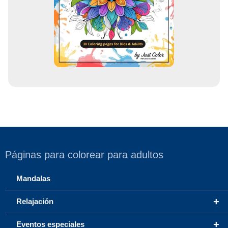
r
r
e
o
Páginas para colorear para adultos
Mandalas
+
Relajación
+
Eventos especiales