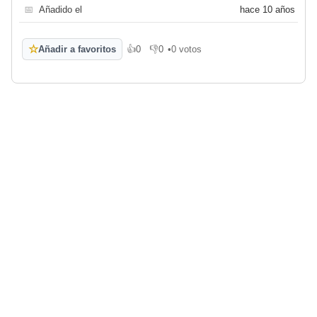
📅
Añadido el
hace 10 años
☆
Añadir a favoritos
👍
0
👎
0
•
0 votos
Me gusta
No me gusta