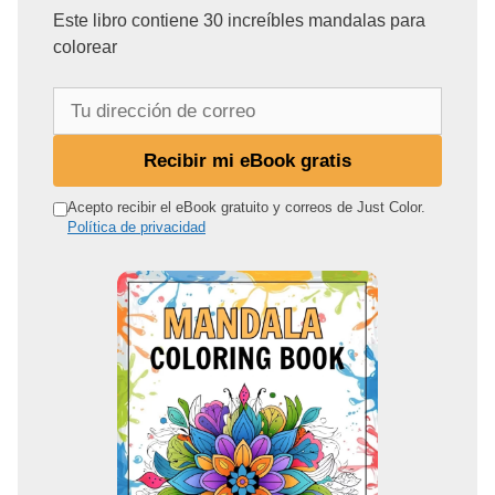
Este libro contiene 30 increíbles mandalas para
colorear
T
u
d
Recibir mi eBook gratis
i
r
Acepto recibir el eBook gratuito y correos de Just Color.
Política de privacidad
e
c
c
i
ó
n
d
e
c
o