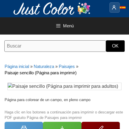
Saltar
al
contenido
Menú
Página inicial
»
Naturaleza
»
Paisajes
»
Paisaje sencillo (Página para imprimir)
Página para colorear de un campo, en pleno campo
Haga clic en los botones a continuación para imprimir o descargar este
PDF gratuito Página de Paisajes para imprimir