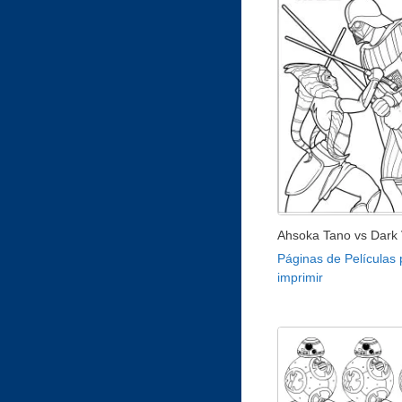
Ahsoka Tano vs Dark
Páginas de Películas 
imprimir