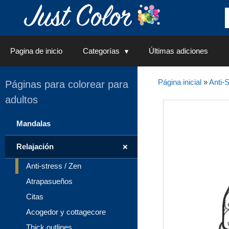
Saltar
al
contenido
Pagina de inicio
Categorías
Últimas adiciones
Página inicial
»
Anti-S
Páginas para colorear para
adultos
Mandalas
+
Relajación
Anti-stress / Zen
Atrapasueños
Citas
Acogedor y cottagecore
Thick outlines