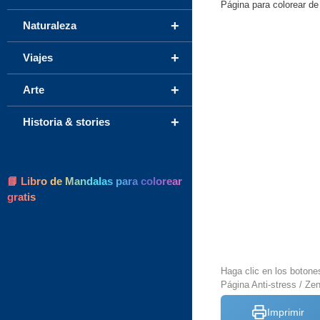
Página para colorear de
+
Naturaleza
+
Viajes
+
Arte
+
Historia & stories
📘 Libro de Mandalas para colorear
gratis
Haga clic en los botone
Página Anti-stress / Zen
Imprimir