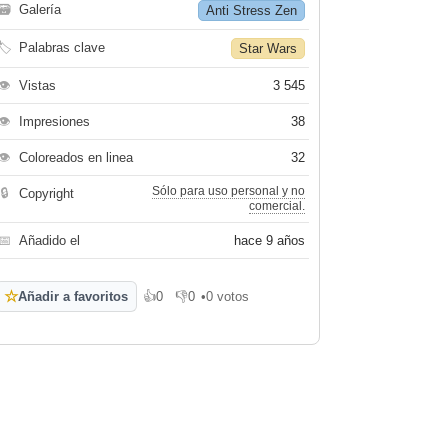
🗃
Galería
Anti Stress Zen
🏷
Palabras clave
Star Wars
👁
Vistas
3 545
👁
Impresiones
38
👁
Coloreados en linea
32
Sólo para uso personal y no
🔒
Copyright
comercial.
📅
Añadido el
hace 9 años
☆
Añadir a favoritos
👍
0
👎
0
•
0 votos
Me gusta
No me gusta