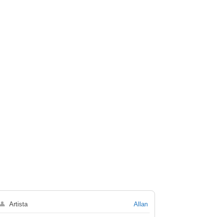
👤
Artista
Allan