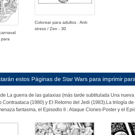
Colorear para adultos : Anti-
stress / Zen - 30
carnaval
, para
starán estos
Páginas de Star Wars para imprimir par
 de La guerra de las galaxias (más tarde subtitulada Una nuev
o Contraataca (1980) y El Retorno del Jedi (1983).La trilogía d
menaza fantasma, el Episodio II : Ataque Clones-Poster y el Epis