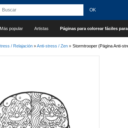
Más popular
Artistas
Páginas para colorear fáciles para
tress / Relajación
»
Anti-stress / Zen
»
Stormtrooper (Página Anti-str