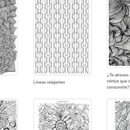
¿Te atreves 
vórtice que 
Líneas relajantes
consumirte?