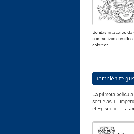
Bonitas máscaras de 
con motivos sencillos
colorear
También te gu
La primera película
secuelas: El Imperi
el Episodio I : La a