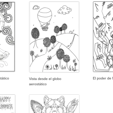
tático
El poder de 
Vista desde el globo
aerostático