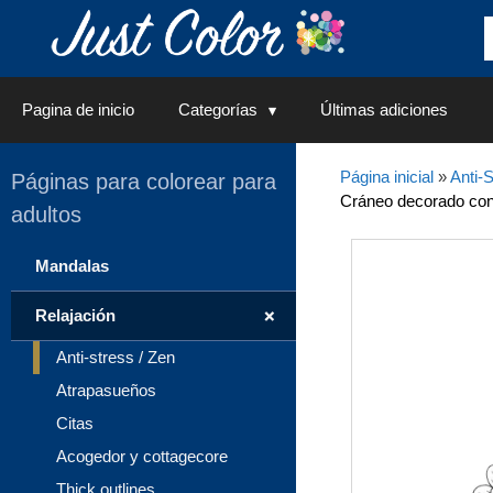
Saltar
al
contenido
Pagina de inicio
Categorías
Últimas adiciones
Página inicial
»
Anti-S
Páginas para colorear para
Cráneo decorado con 
adultos
Mandalas
+
Relajación
Anti-stress / Zen
Atrapasueños
Citas
Acogedor y cottagecore
Thick outlines