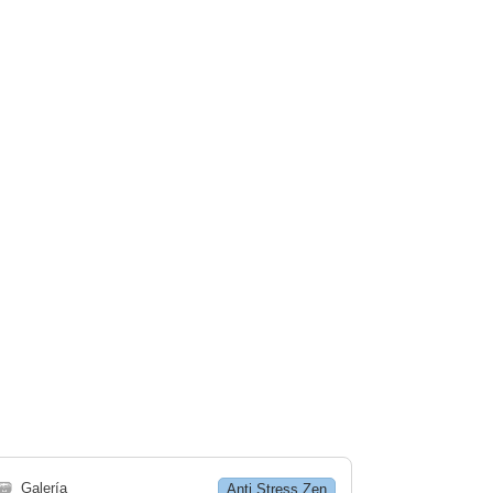
🗃
Galería
Anti Stress Zen