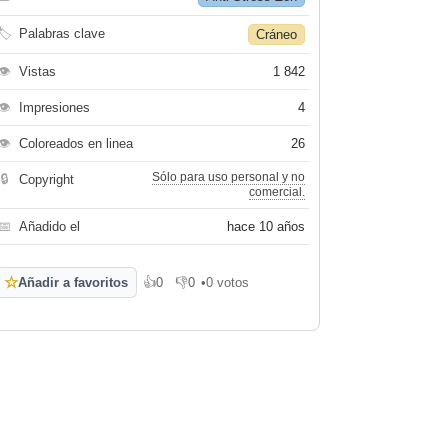
🏷
Palabras clave
Cráneo
👁
Vistas
1 842
👁
Impresiones
4
👁
Coloreados en linea
26
Sólo para uso personal y no
🔒
Copyright
comercial.
📅
Añadido el
hace 10 años
☆
Añadir a favoritos
👍
0
👎
0
•
0 votos
Me gusta
No me gusta