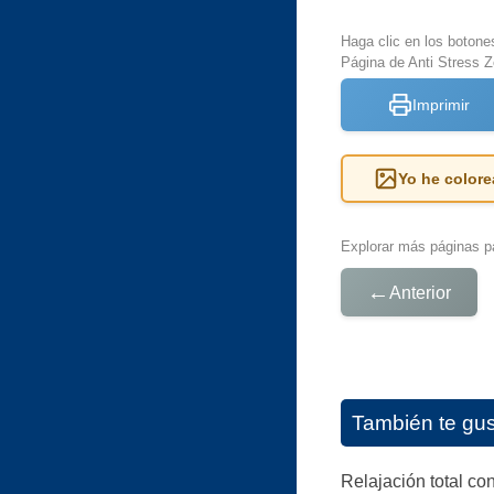
Haga clic en los botone
Página de Anti Stress Z
Imprimir
Yo he colore
Explorar más páginas pa
←
Anterior
También te gu
Relajación total co