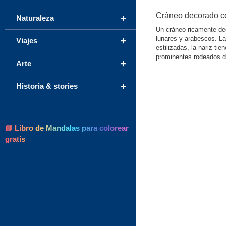
Cráneo decorado co
+
Naturaleza
Un cráneo ricamente dec
lunares y arabescos. L
+
Viajes
estilizadas, la nariz ti
prominentes rodeados de
+
Arte
+
Historia & stories
📘 Libro de Mandalas para colorear
gratis