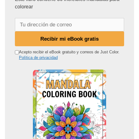
colorear
T
u
d
Recibir mi eBook gratis
i
r
Acepto recibir el eBook gratuito y correos de Just Color.
Política de privacidad
e
c
c
i
ó
n
d
e
c
o
r