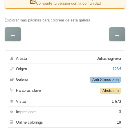
Comparte tu versión con la comunidad
Explorar más páginas para colorear de esta galería
←
→
👤
Artista
Juliasnegireva
🔗
Origen
123rf
🗃
Galería
Anti Stress Zen
🏷
Palabras clave
Abstracto
👁
Vistas
1 673
👁
Impresiones
3
💻
Online colorings
19