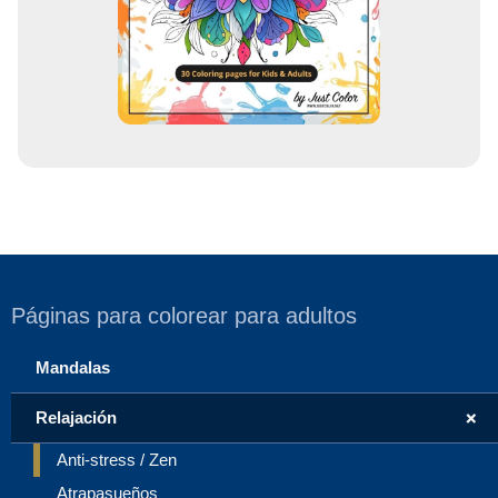
r
e
o
Páginas para colorear para adultos
Mandalas
+
Relajación
Anti-stress / Zen
Atrapasueños