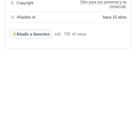
Sólo para uso personal y no
🔒
Copyright
comercial.
📅
Añadido el
hace 10 años
☆
Añadir a favoritos
👍
0
👎
0
•
0 votos
Me gusta
No me gusta