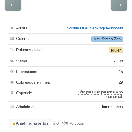
←
→
👤
Artista
Sophie Queuniez-Wojciechowski
🗃
Galería
Anti Stress Zen
🏷
Palabras clave
Mujer
👁
Vistas
2 108
👁
Impresiones
15
👁
Coloreados en linea
29
Sólo para uso personal y no
🔒
Copyright
comercial.
📅
Añadido el
hace 9 años
☆
Añadir a favoritos
👍
0
👎
0
•
0 votos
Me gusta
No me gusta