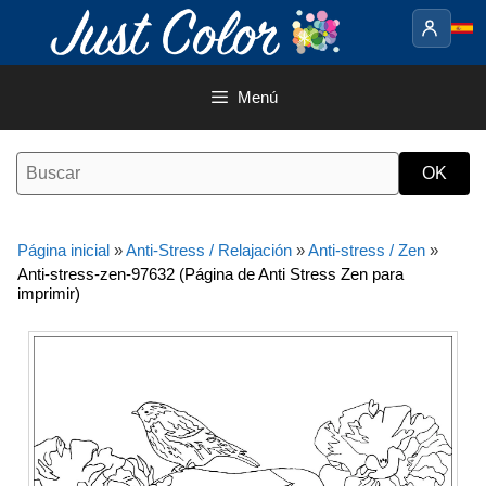
Saltar
al
contenido
Menú
Página inicial
»
Anti-Stress / Relajación
»
Anti-stress / Zen
»
Anti-stress-zen-97632 (Página de Anti Stress Zen para
imprimir)