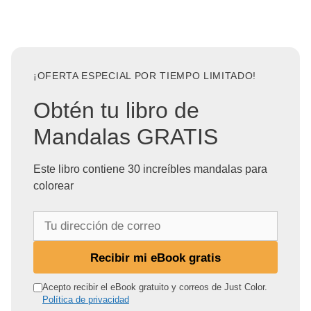
¡OFERTA ESPECIAL POR TIEMPO LIMITADO!
Obtén tu libro de
Mandalas GRATIS
Este libro contiene 30 increíbles mandalas para
colorear
T
u
d
Recibir mi eBook gratis
i
r
Acepto recibir el eBook gratuito y correos de Just Color.
Política de privacidad
e