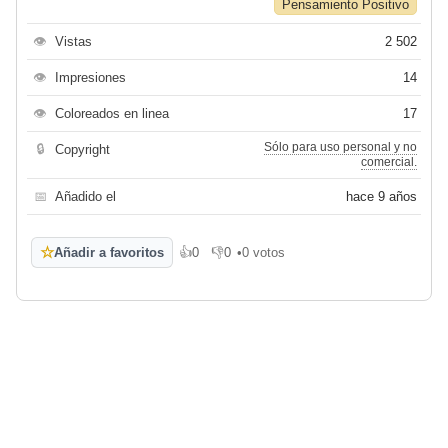
Pensamiento Positivo
👁
Vistas
2 502
👁
Impresiones
14
👁
Coloreados en linea
17
Sólo para uso personal y no
🔒
Copyright
comercial.
📅
Añadido el
hace 9 años
☆
Añadir a favoritos
👍
0
👎
0
•
0 votos
Me gusta
No me gusta