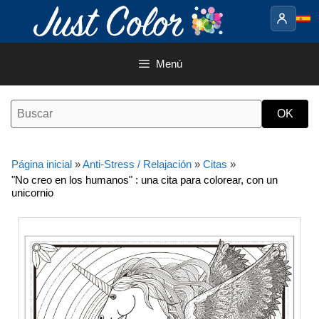
Saltar
al
contenido
Menú
Página inicial
»
Anti-Stress / Relajación
»
Citas
»
"No creo en los humanos" : una cita para colorear, con un
unicornio