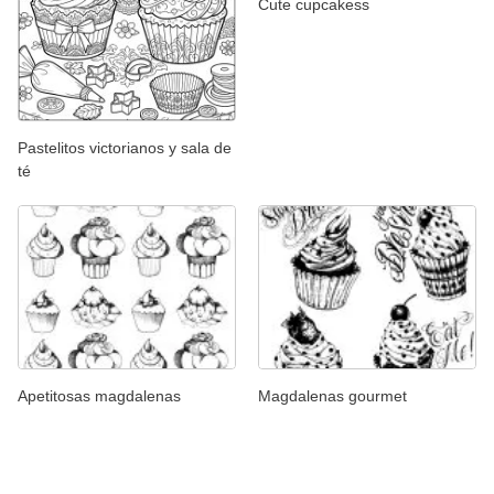
Cute cupcakess
Pastelitos victorianos y sala de
té
Apetitosas magdalenas
Magdalenas gourmet