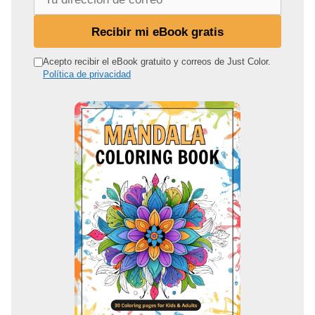
u
d
Recibir mi eBook gratis
i
r
Acepto recibir el eBook gratuito y correos de Just Color.
Política de privacidad
e
c
c
i
ó
n
d
e
c
o
r
r
e
o