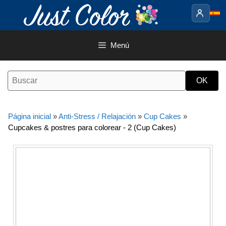
Saltar
al
contenido
Menú
Página inicial
»
Anti-Stress / Relajación
»
Cup Cakes
»
Cupcakes & postres para colorear - 2 (Cup Cakes)