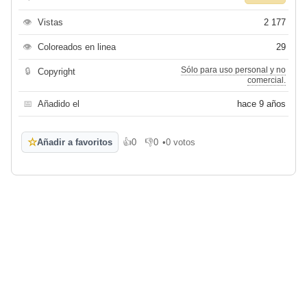
👁
Vistas
2 177
👁
Coloreados en linea
29
Sólo para uso personal y no
🔒
Copyright
comercial.
📅
Añadido el
hace 9 años
☆
Añadir a favoritos
👍
0
👎
0
•
0 votos
Me gusta
No me gusta