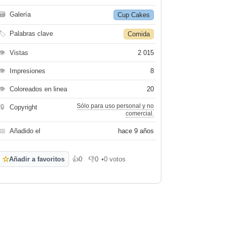
🗃
Galería
Cup Cakes
🏷
Palabras clave
Comida
👁
Vistas
2 015
👁
Impresiones
8
👁
Coloreados en linea
20
Sólo para uso personal y no
🔒
Copyright
comercial.
📅
Añadido el
hace 9 años
☆
Añadir a favoritos
👍
0
👎
0
•
0 votos
Me gusta
No me gusta