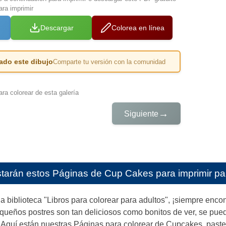
ra imprimir
Descargar
Colorea en línea
ado este dibujo
Comparte tu versión con la comunidad
ra colorear de esta galería
→
Siguiente
starán estos
Páginas de Cup Cakes para imprimir pa
a biblioteca "Libros para colorear para adultos", ¡siempre enco
ueños postres son tan deliciosos como bonitos de ver, se pued
. Aquí están nuestras Páginas para colorear de Cupcakes, pastel