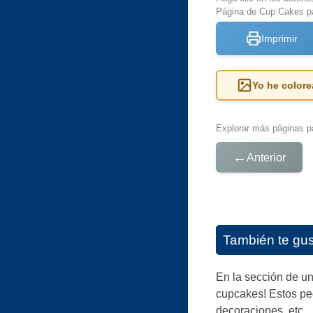
Página de Cup Cakes pa
Imprimir
Yo he colore
Explorar más páginas pa
←
Anterior
También te gu
En la sección de un
cupcakes! Estos peq
decoraciones, etc..