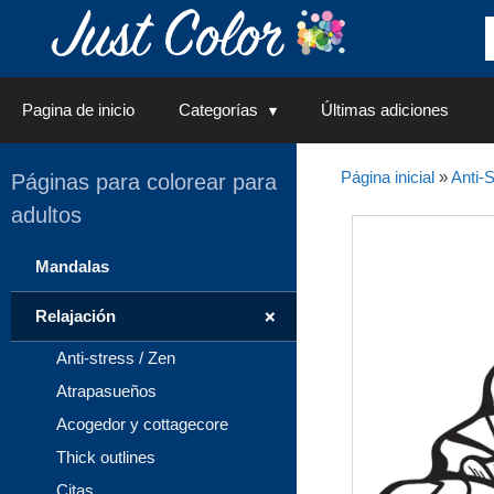
Saltar
al
contenido
Pagina de inicio
Categorías
Últimas adiciones
Página inicial
»
Anti-S
Páginas para colorear para
adultos
Mandalas
+
Relajación
Anti-stress / Zen
Atrapasueños
Acogedor y cottagecore
Thick outlines
Citas