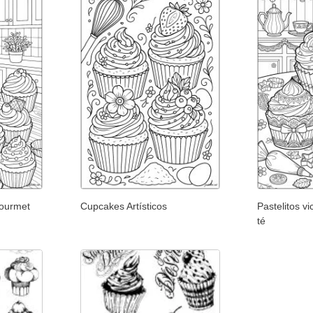
Gourmet
Cupcakes Artísticos
Pastelitos vi
té