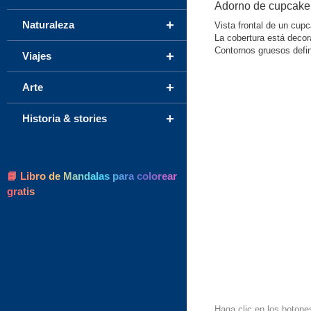
Adorno de cupcake 
+
Naturaleza
Vista frontal de un cup
La cobertura está decor
Contornos gruesos defin
+
Viajes
+
Arte
+
Historia & stories
📘 Libro de Mandalas para colorear
gratis
Haga clic en los botone