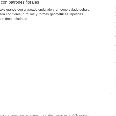
con patrones florales
cake grande con glaseado ondulado y un cono calado debajo.
ada con flores, círculos y formas geométricas repetidas.
en áreas distintas.
s a continuación para imprimir o descargar este PDF gratuito