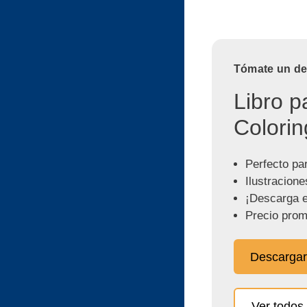
Tómate un des
Libro p
Colorin
Perfecto pa
Ilustracione
¡Descarga e
Precio prom
Descargar
Ver todos 