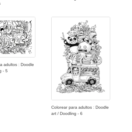
s
a adultos : Doodle
g - 5
Colorear para adultos : Doodle
art / Doodling - 6