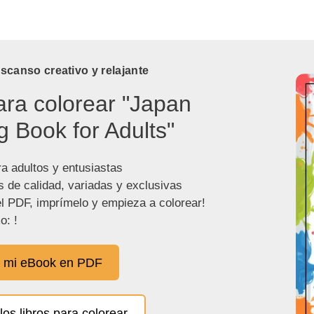
canso creativo y relajante
ara colorear "Japan
g Book for Adults"
ra adultos y entusiastas
s de calidad, variadas y exclusivas
l PDF, imprímelo y empieza a colorear!
o: !
 mi eBook en PDF
los libros para colorear