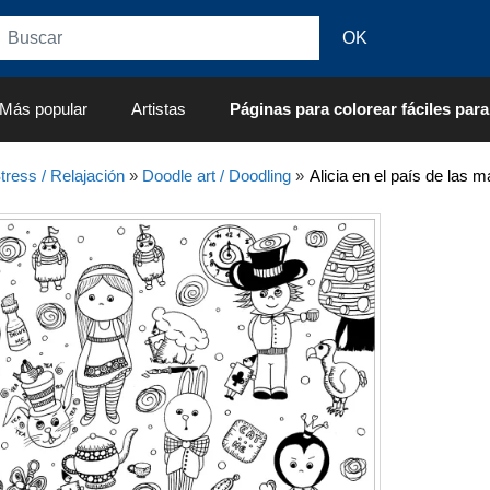
Más popular
Artistas
Páginas para colorear fáciles para
tress / Relajación
»
Doodle art / Doodling
»
Alicia en el país de las 