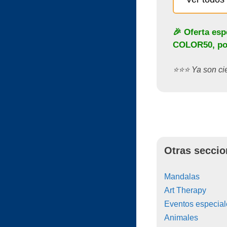
🎉 Oferta esp
COLOR50
, p
⭐️⭐️⭐️ Ya son c
Otras seccio
Mandalas
Art Therapy
Eventos especial
Animales