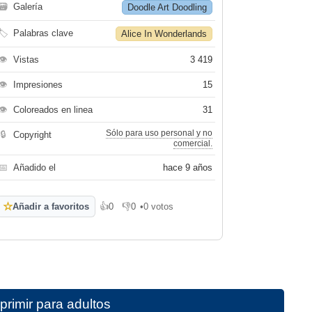
🗃
Galería
Doodle Art Doodling
🏷
Palabras clave
Alice In Wonderlands
👁
Vistas
3 419
👁
Impresiones
15
👁
Coloreados en linea
31
Sólo para uso personal y no
🔒
Copyright
comercial.
📅
Añadido el
hace 9 años
☆
Añadir a favoritos
👍
0
👎
0
•
0 votos
Me gusta
No me gusta
rimir para adultos