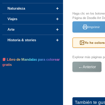
+
Naturaleza
Haga clic en los botone
Página de Doodle Art Do
+
Viajes
Imprimir
+
Arte
+
Historia & stories
Yo he colore
Explorar más páginas pa
📘 Libro de Mandalas para colorear
gratis
←
Anterior
También te gu