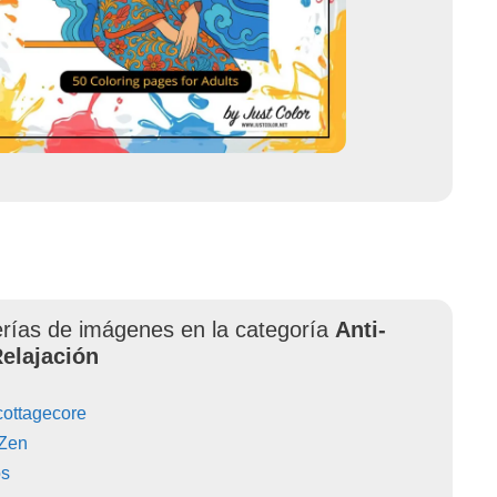
erías de imágenes en la categoría
Anti-
Relajación
cottagecore
 Zen
os