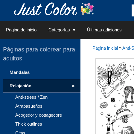
Saltar
al
contenido
Pagina de inicio
Categorías
Últimas adiciones
Página inicial
»
Anti-S
Páginas para colorear para
adultos
Mandalas
+
Relajación
Anti-stress / Zen
Atrapasueños
Acogedor y cottagecore
Thick outlines
Citas