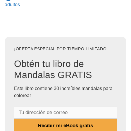
adultos
¡OFERTA ESPECIAL POR TIEMPO LIMITADO!
Obtén tu libro de
Mandalas GRATIS
Este libro contiene 30 increíbles mandalas para
colorear
T
u
d
Recibir mi eBook gratis
i