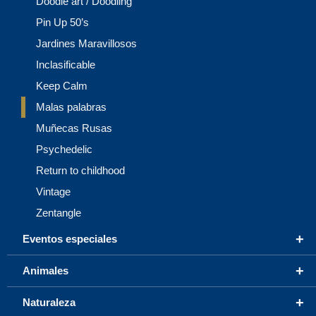
Doodle art / Doodling
Pin Up 50’s
Jardines Maravillosos
Inclasificable
Keep Calm
Malas palabras
Muñecas Rusas
Psychedelic
Return to childhood
Vintage
Zentangle
+
Eventos especiales
+
Animales
+
Naturaleza