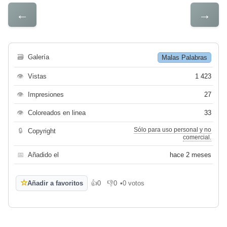
←
→
🗃
Galería
Malas Palabras
👁
Vistas
1 423
👁
Impresiones
27
👁
Coloreados en linea
33
Sólo para uso personal y no
🔒
Copyright
comercial.
📅
Añadido el
hace 2 meses
☆
Añadir a favoritos
👍
0
👎
0
•
0 votos
Me gusta
No me gusta