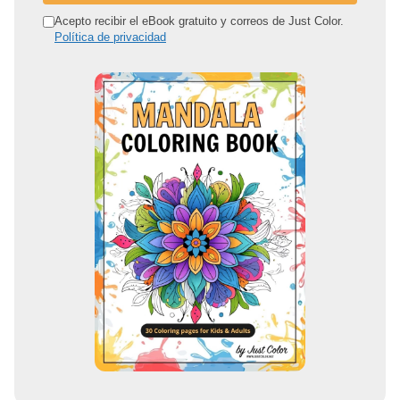
r
Acepto recibir el eBook gratuito y correos de Just Color.
Política de privacidad
e
c
c
i
ó
n
d
e
c
o
r
r
e
o