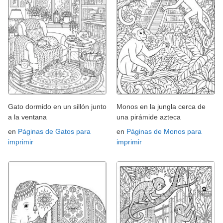
Gato dormido en un sillón junto
Monos en la jungla cerca de
a la ventana
una pirámide azteca
en
Páginas de Gatos para
en
Páginas de Monos para
imprimir
imprimir