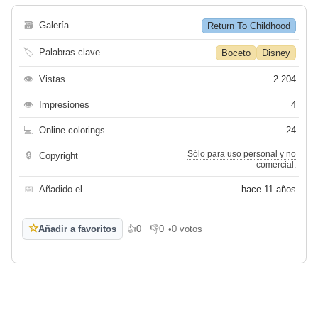
🗃
Galería
Return To Childhood
🏷
Palabras clave
Boceto
Disney
👁
Vistas
2 204
👁
Impresiones
4
💻
Online colorings
24
Sólo para uso personal y no
🔒
Copyright
comercial.
📅
Añadido el
hace 11 años
☆
Añadir a favoritos
👍
0
👎
0
•
0 votos
Me gusta
No me gusta