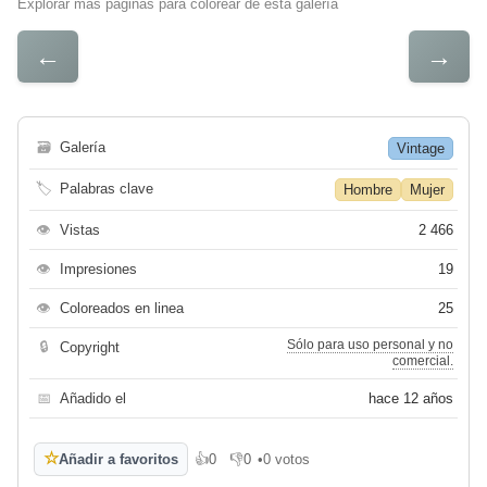
Explorar más páginas para colorear de esta galería
←
→
🗃
Galería
Vintage
🏷
Palabras clave
Hombre
Mujer
👁
Vistas
2 466
👁
Impresiones
19
👁
Coloreados en linea
25
Sólo para uso personal y no
🔒
Copyright
comercial.
📅
Añadido el
hace 12 años
☆
Añadir a favoritos
👍
0
👎
0
•
0 votos
Me gusta
No me gusta