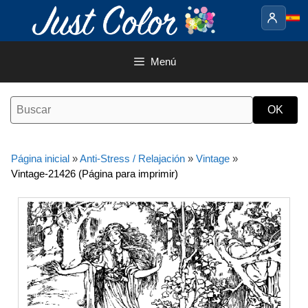
Saltar
al
contenido
Menú
Página inicial
»
Anti-Stress / Relajación
»
Vintage
»
Vintage-21426 (Página para imprimir)