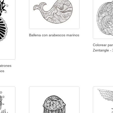
Ballena con arabescos marinos
Colorear par
Zentangle -
atrones
ños