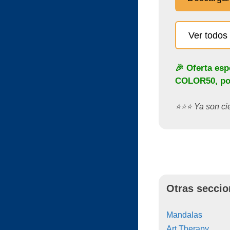
Ver todos 
🎉 Oferta esp
COLOR50
, p
⭐️⭐️⭐️ Ya son c
Otras seccio
Mandalas
Art Therapy