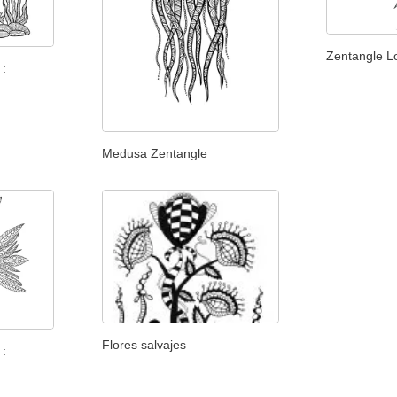
Zentangle L
 :
Medusa Zentangle
Flores salvajes
 :