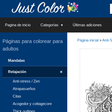
Saltar
al
contenido
Pagina de inicio
Categorías
Últimas adiciones
Página inicial
»
Anti-S
Páginas para colorear para
adultos
Mandalas
+
Relajación
Anti-stress / Zen
Atrapasueños
Citas
Acogedor y cottagecore
Thick outlines