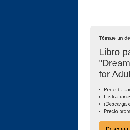
Tómate un des
Libro p
"Dream
for Adul
Perfecto pa
Ilustracione
¡Descarga e
Precio prom
Descargar