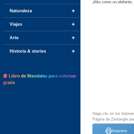
¡Alto como un elefante
+
Naturaleza
+
Viajes
+
Arte
+
Historia & stories
📘 Libro de Mandalas para colorear
gratis
Haga clic en los botone
Página de Zentangle par
Imprimir