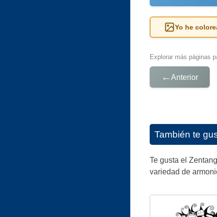
Yo he colore
Explorar más páginas pa
←
Anterior
También te gu
Te gusta el Zentan
variedad de armonio