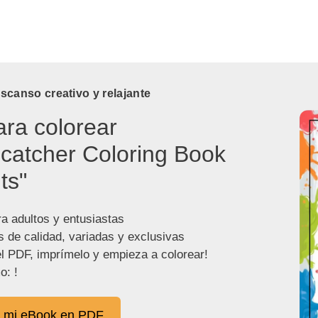
canso creativo y relajante
ara colorear
catcher Coloring Book
ts"
ra adultos y entusiastas
s de calidad, variadas y exclusivas
l PDF, imprímelo y empieza a colorear!
o: !
 mi eBook en PDF