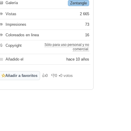
🗃
Galería
Zentangle
👁
Vistas
2 665
👁
Impresiones
73
👁
Coloreados en linea
16
Sólo para uso personal y no
🔒
Copyright
comercial.
📅
Añadido el
hace 10 años
☆
Añadir a favoritos
👍
0
👎
0
•
0 votos
Me gusta
No me gusta