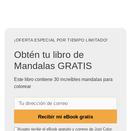
¡OFERTA ESPECIAL POR TIEMPO LIMITADO!
Obtén tu libro de
Mandalas GRATIS
Este libro contiene 30 increíbles mandalas para
colorear
T
u
d
Recibir mi eBook gratis
i
r
Acepto recibir el eBook gratuito y correos de Just Color.