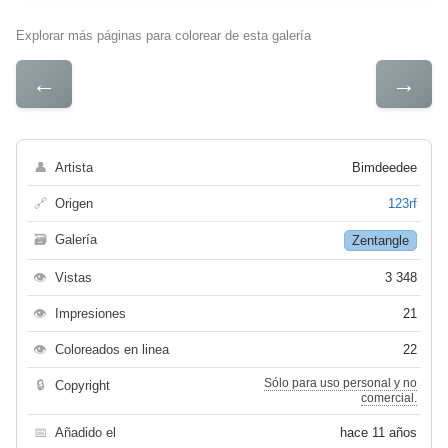
Explorar más páginas para colorear de esta galería
←
→
👤
Artista
Bimdeedee
🔗
Origen
123rf
🗃
Galería
Zentangle
👁
Vistas
3 348
👁
Impresiones
21
👁
Coloreados en linea
22
Sólo para uso personal y no
🔒
Copyright
comercial.
📅
Añadido el
hace 11 años