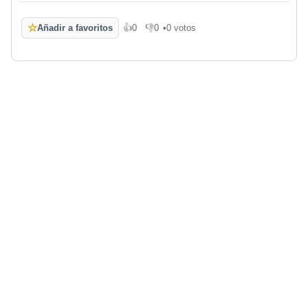
☆
Añadir a favoritos
👍
0
👎
0
•
0 votos
Me gusta
No me gusta